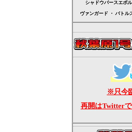
シャドウバースエボ
ヴァンガード
・
バトル
※只今
再開はTwitt