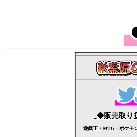
◆販売取り
遊戯王・MTG・ポケモ