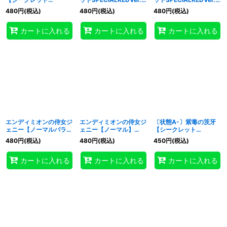
SPECIALREDVer.】
{26PP-JP020}《魔
{26PP-JP032}《モン
480
円
(税込)
480
円
(税込)
480
円
(税込)
{26PP-JP017}《モンス
法》
スター》
ター》
カートに入れる
カートに入れる
カートに入れる
エンディミオンの侍女ジ
エンディミオンの侍女ジ
〔状態A-〕紫毒の茨牙
ェニー【ノーマルパラレ
ェニー【ノーマル】
【シークレット
ル】{26PP-JP018}《モ
{26PP-JP018}《モンス
SPECIALREDVer.】
480
円
(税込)
480
円
(税込)
450
円
(税込)
ンスター》
ター》
{26PP-JP014}《魔法》
カートに入れる
カートに入れる
カートに入れる