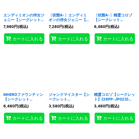
エンディミオンの侍女ジ
〔状態A-〕エンディミ
〔状態A-〕精霊コロゾ
ェニー【シークレット
オンの侍女ジェニー【シ
【シークレット
SPECIALREDVer.】
ークレット
SPECIALREDVer.】
7,980
円
(税込)
7,280
円
(税込)
6,480
円
(税込)
{26PP-JP018}《モンス
SPECIALREDVer.】
{26PP-JP023}《融
ター》
{26PP-JP018}《モンス
合》
カートに入れる
カートに入れる
カートに入れる
ター》
MHEROファウンティン
ジャンクマイスター【シ
精霊コロゾ【シークレッ
【シークレット
ークレット
ト】{26PP-JP023}
SPECIALREDVer.】
SPECIALREDVer.】
《融合》
6,480
円
(税込)
3,580
円
(税込)
3,480
円
(税込)
{26PP-JP004}《モン
{26PP-JP008}《モン
スター》
スター》
カートに入れる
カートに入れる
カートに入れる