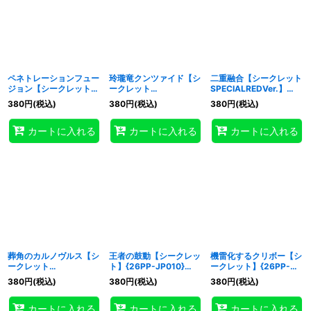
ペネトレーションフュー
玲瓏竜クンツァイド【シ
二重融合【シークレット
ジョン【シークレット
ークレット
SPECIALREDVer.】
SPECIALREDVer.】
SPECIALREDVer.】
{26PP-JP027}《魔法》
380
円
(税込)
380
円
(税込)
380
円
(税込)
{26PP-JP015}《魔法》
{26PP-JP026}《モン
スター》
カートに入れる
カートに入れる
カートに入れる
葬角のカルノヴルス【シ
王者の鼓動【シークレッ
機雷化するクリボー【シ
ークレット
ト】{26PP-JP010}
ークレット】{26PP-
SPECIALREDVer.】
《罠》
JP022}《モンスター》
380
円
(税込)
380
円
(税込)
380
円
(税込)
{26PP-JP028}《シン
クロ》
カートに入れる
カートに入れる
カートに入れる