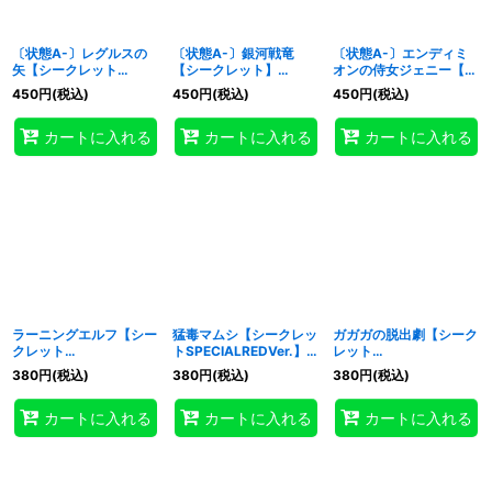
〔状態A-〕レグルスの
〔状態A-〕銀河戦竜
〔状態A-〕エンディミ
矢【シークレット
【シークレット】
オンの侍女ジェニー【ノ
SPECIALREDVer.】
{26PP-JP021}《モンス
ーマルパラレル】
450
円
(税込)
450
円
(税込)
450
円
(税込)
{26PP-JP020}《魔
ター》
{26PP-JP018}《モンス
法》
ター》
カートに入れる
カートに入れる
カートに入れる
ラーニングエルフ【シー
猛毒マムシ【シークレッ
ガガガの脱出劇【シーク
クレット
トSPECIALREDVer.】
レット
SPECIALREDVer.】
{26PP-JP005}《モン
SPECIALREDVer.】
380
円
(税込)
380
円
(税込)
380
円
(税込)
{26PP-JP001}《モンス
スター》
{26PP-JP012}《罠》
ター》
カートに入れる
カートに入れる
カートに入れる