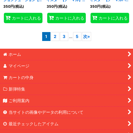
ークレット
{26PP-JP008}《モン
レル】{26PP-JP008}
350
円
(税込)
350
円
(税込)
350
円
(税込)
SPECIALREDVer.】
スター》
《モンスター》
{26PP-JP015}《魔法》
カートに入れる
カートに入れる
カートに入れる
1
2
3
...
5
次
»
ホーム
マイページ
カートの中身
新弾特集
ご利用案内
当サイトの画像やデータの利用について
最近チェックしたアイテム