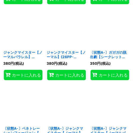
ジャンクマイスター【ノ
ジャンクマイスター【ノ
〔状態A-〕ガガガの脱
ーマルパラレル】
ーマル】{26PP-
出劇【シークレット
{26PP-JP008}《モン
JP008}《モンスター》
SPECIALREDVer.】
380
円
(税込)
380
円
(税込)
350
円
(税込)
スター》
{26PP-JP012}《罠》
カートに入れる
カートに入れる
カートに入れる
〔状態A-〕ペネトレー
〔状態A-〕ジャンクマ
〔状態A-〕ジャンクマ
ションフュージョン【シ
イスター【ノーマル】
イスター【ノーマルパラ