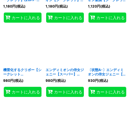
JP019}《魔法》
{26PP-JP029}《リン
ト】{26PP-JP019}《魔
1,180
円
(税込)
1,180
円
(税込)
1,120
円
(税込)
ク》
法》
カートに入れる
カートに入れる
カートに入れる
機雷化するクリボー【シ
エンディミオンの侍女ジ
〔状態A-〕エンディミ
ークレット
ェニー【スーパー】
オンの侍女ジェニー【ス
SPECIALREDVer.】
{26PP-JP018}《モンス
ーパー】{26PP-JP018}
980
円
(税込)
980
円
(税込)
930
円
(税込)
{26PP-JP022}《モン
ター》
《モンスター》
スター》
カートに入れる
カートに入れる
カートに入れる