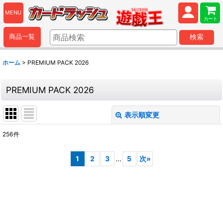
MENU
カート
商品一覧
検索
ホーム
>
PREMIUM PACK 2026
PREMIUM PACK 2026
表示順変更
閉じる
256
件
表示数
:
1
2
3
...
5
次
»
並び順
:
絞り込む