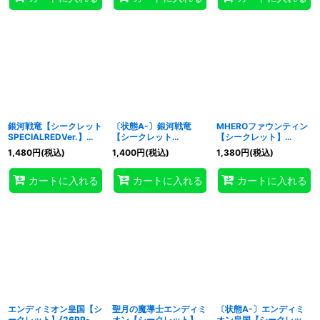
銀河戦竜【シークレット
〔状態A-〕銀河戦竜
MHEROファウンティン
SPECIALREDVer.】
【シークレット
【シークレット】
{26PP-JP021}《モンス
SPECIALREDVer.】
{26PP-JP004}《モン
1,480
円
(税込)
1,400
円
(税込)
1,380
円
(税込)
ター》
{26PP-JP021}《モンス
スター》
ター》
カートに入れる
カートに入れる
カートに入れる
エンディミオン皇国【シ
聖月の魔導士エンディミ
〔状態A-〕エンディミ
ークレット】{26PP-
オン【シークレット】
オン皇国【シークレッ