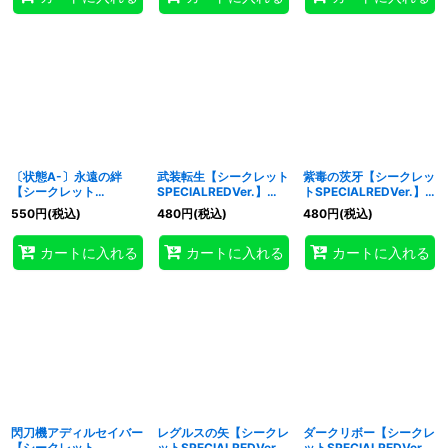
〔状態A-〕永遠の絆
武装転生【シークレット
紫毒の茨牙【シークレッ
【シークレット
SPECIALREDVer.】
トSPECIALREDVer.】
SPECIALREDVer.】
{26PP-JP002}《魔
{26PP-JP014}《魔法》
550
円
(税込)
480
円
(税込)
480
円
(税込)
{26PP-JP013}《魔法》
法》
カートに入れる
カートに入れる
カートに入れる
閃刀機アディルセイバー
レグルスの矢【シークレ
ダークリボー【シークレ
【シークレット
ットSPECIALREDVer.】
ットSPECIALREDVer.】