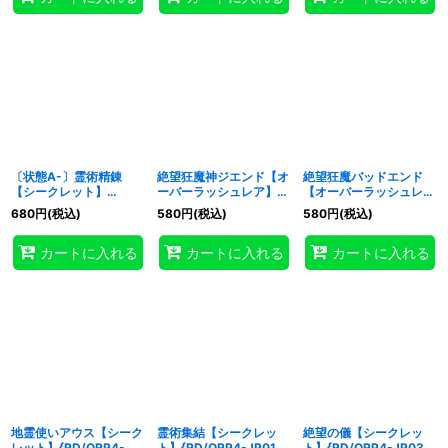
〔状態A-〕霊術精錬
絶望狂魔神ジエンド【オ
絶望狂魔バッドエンド
【シークレット】
ーバーラッシュレア】
【オーバーラッシュレ
{RD/ORP4-JP018}
{RD/ORP4-JP022}
ア】{RD/ORP4-JP027}
680
円
(税込)
580
円
(税込)
580
円
(税込)
《RD魔法》
《RDフュージョン》
《RDモンスター》
カートに入れる
カートに入れる
カートに入れる
地霊使いアウス【シーク
霊術集結【シークレッ
絶望の儀【シークレッ
レット】{RD/ORP4-
ト】{RD/ORP4-JP017}
ト】{RD/ORP4-JP032}