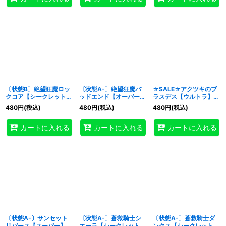
〔状態B〕絶望狂魔ロッ
〔状態A-〕絶望狂魔バ
☆SALE☆アクツキのブ
クコア【シークレット】
ッドエンド【オーバーラ
ラスデス【ウルトラ】
{RD/ORP4-JP023}
ッシュレア】
{RD/ORP4-JP073}
480
円
(税込)
480
円
(税込)
480
円
(税込)
《RDフュージョン》
{RD/ORP4-JP027}
《RDモンスター》
《RDモンスター》
カートに入れる
カートに入れる
カートに入れる
〔状態A-〕サンセット
〔状態A-〕蒼救騎士シ
〔状態A-〕蒼救騎士ダ
リバース【スーパー】
エーラ【シークレット】
ンクス【シークレット】