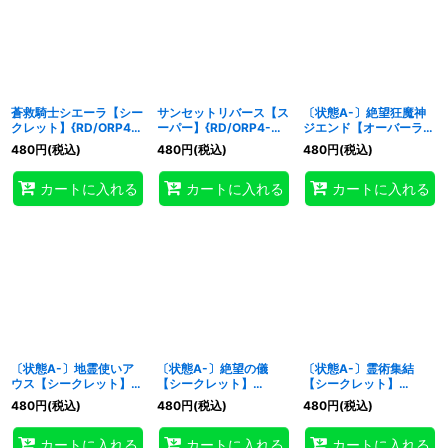
蒼救騎士シエーラ【シー
サンセットリバース【ス
〔状態A-〕絶望狂魔神
クレット】{RD/ORP4-
ーパー】{RD/ORP4-
ジエンド【オーバーラッ
JP078}《RDモンスタ
JP053}《RD罠》
シュレア】{RD/ORP4-
480
円
(税込)
480
円
(税込)
480
円
(税込)
ー》
JP022}《RDフュージョ
ン》
カートに入れる
カートに入れる
カートに入れる
〔状態A-〕地霊使いア
〔状態A-〕絶望の儀
〔状態A-〕霊術集結
ウス【シークレット】
【シークレット】
【シークレット】
{RD/ORP4-JP001}
{RD/ORP4-JP032}
{RD/ORP4-JP017}
480
円
(税込)
480
円
(税込)
480
円
(税込)
《RDモンスター》
《RD魔法》
《RD魔法》
カートに入れる
カートに入れる
カートに入れる