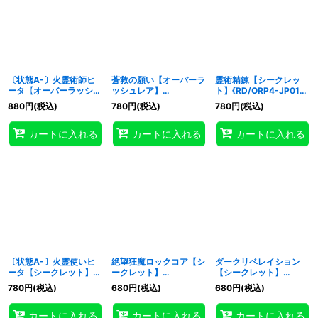
〔状態A-〕火霊術師ヒ
蒼救の願い【オーバーラ
霊術精錬【シークレッ
ータ【オーバーラッシュ
ッシュレア】
ト】{RD/ORP4-JP018}
レア】{RD/ORP4-
{RD/ORP4-JP008}
《RD魔法》
880
円
(税込)
780
円
(税込)
780
円
(税込)
JP011}《RDモンスタ
《RD罠》
ー》
カートに入れる
カートに入れる
カートに入れる
〔状態A-〕火霊使いヒ
絶望狂魔ロックコア【シ
ダークリベレイション
ータ【シークレット】
ークレット】
【シークレット】
{RD/ORP4-JP003}
{RD/ORP4-JP023}
{RD/ORP4-JP080}
780
円
(税込)
680
円
(税込)
680
円
(税込)
《RDモンスター》
《RDフュージョン》
《RD罠》
カートに入れる
カートに入れる
カートに入れる