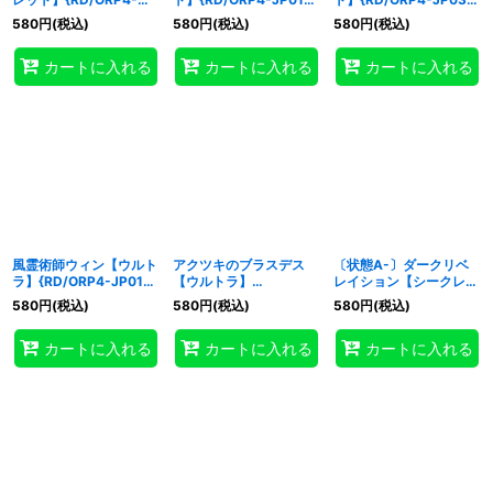
JP001}《RDモンスタ
《RD魔法》
《RD魔法》
580
円
(税込)
580
円
(税込)
580
円
(税込)
ー》
カートに入れる
カートに入れる
カートに入れる
風霊術師ウィン【ウルト
アクツキのブラスデス
〔状態A-〕ダークリベ
ラ】{RD/ORP4-JP012}
【ウルトラ】
レイション【シークレッ
《RDモンスター》
{RD/ORP4-JP073}
ト】{RD/ORP4-JP080}
580
円
(税込)
580
円
(税込)
580
円
(税込)
《RDモンスター》
《RD罠》
カートに入れる
カートに入れる
カートに入れる