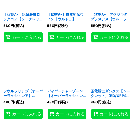
〔状態A-〕絶望狂魔ロ
〔状態A-〕風霊術師ウ
〔状態A-〕アクツキの
ックコア【シークレッ
ィン【ウルトラ】
ブラスデス【ウルトラ】
ト】{RD/ORP4-JP023}
{RD/ORP4-JP012}
{RD/ORP4-JP073}
580
円
(税込)
550
円
(税込)
550
円
(税込)
《RDフュージョン》
《RDモンスター》
《RDモンスター》
カートに入れる
カートに入れる
カートに入れる
ソウルフリップ【オーバ
ディパーチャーゾーン
蒼救騎士ダンクス【シー
ーラッシュレア】
【オーバーラッシュレ
クレット】{RD/ORP4-
{RD/ORP4-JP055}
ア】{RD/ORP4-JP075}
JP077}《RDモンスタ
480
円
(税込)
480
円
(税込)
480
円
(税込)
《RD罠》
《RD魔法》
ー》
カートに入れる
カートに入れる
カートに入れる