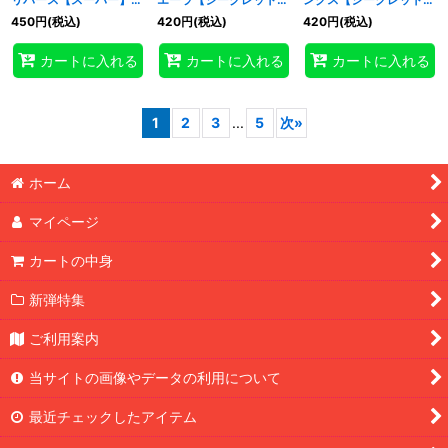
{RD/ORP4-JP053}
{RD/ORP4-JP078}
{RD/ORP4-JP077}
450
円
(税込)
420
円
(税込)
420
円
(税込)
《RD罠》
《RDモンスター》
《RDモンスター》
カートに入れる
カートに入れる
カートに入れる
1
2
3
...
5
次
»
ホーム
マイページ
カートの中身
新弾特集
ご利用案内
当サイトの画像やデータの利用について
最近チェックしたアイテム