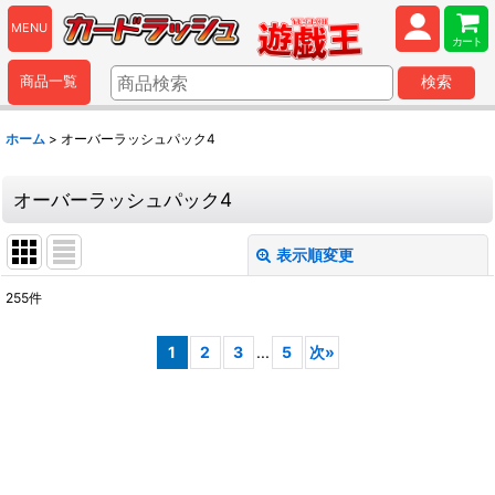
MENU
カート
商品一覧
検索
ホーム
>
オーバーラッシュパック4
オーバーラッシュパック4
表示順変更
閉じる
255
件
表示数
:
1
2
3
...
5
次
»
並び順
:
絞り込む