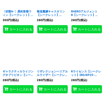
〔状態A-〕憑依装着ウ
報道魔嬢キャスタリン
RHEROアルジェント
ィン【シークレット】
【シークレット】
R【シークレット】
{RD/KP25-JP044}
{RD/KP25-JP011}《RD
{RD/KP25-JP025}
350
円
(税込)
280
円
(税込)
280
円
(税込)
《RDフュージョン》
モンスター》
《RDモンスター》
カートに入れる
カートに入れる
カートに入れる
ギャラクティカライジン
リザレクションヘリアカ
Rライセンス【シークレ
グオブリビオン【シーク
ルライザー【シークレッ
ット】{RD/KP25-
レット】{RD/KP25-
ト】{RD/KP25-JP039}
JP053}《RD魔法》
280
円
(税込)
280
円
(税込)
280
円
(税込)
JP038}《RDフュージョ
《RDフュージョン》
ン》
カートに入れる
カートに入れる
カートに入れる