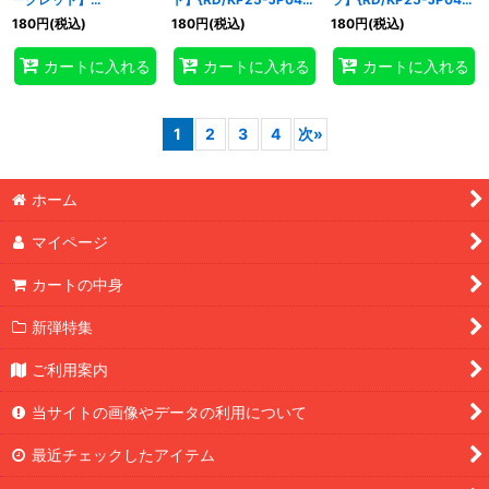
{RD/KP25-JP048}
《RD魔法》
《RDフュージョン》
180
円
(税込)
180
円
(税込)
180
円
(税込)
《RD魔法》
カートに入れる
カートに入れる
カートに入れる
1
2
3
4
次
»
ホーム
マイページ
カートの中身
新弾特集
ご利用案内
当サイトの画像やデータの利用について
最近チェックしたアイテム