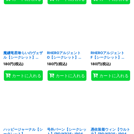
魔纏竜星喰らいのヴェザ
RHEROアルジェント
RHEROアルジェント
ル【シークレット】
O【シークレット】
F【シークレット】
{RD/KP25-JP021}
{RD/KP25-JP042}
{RD/KP25-JP043}
180
円
(税込)
180
円
(税込)
180
円
(税込)
《RDモンスター》
《RDフュージョン》
《RDフュージョン》
カートに入れる
カートに入れる
カートに入れる
ハッピージャーナル【シ
号外バーン【シークレッ
憑依装着ウィン【ウルト
ークレット】
ト】{RD/KP25-JP049}
ラ】{RD/KP25-JP044}