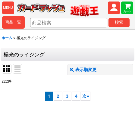
MENU
カート
商品一覧
検索
ホーム
>
極光のライジング
極光のライジング
表示順変更
閉じる
222
件
表示数
:
1
2
3
4
次
»
並び順
:
絞り込む