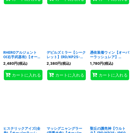
RHEROアルジェント
デビルズミラー【シーク
憑依装着ウィン【オーバ
O(右手武器有)【オーバ
レット】{RD/KP25-
ーラッシュレア】
ーラッシュレア】
JP069}《RDリチュア
{RD/KP25-JP044}
2,480
円
(税込)
2,380
円
(税込)
1,780
円
(税込)
{RD/KP25-JP042}
ル》
《RDフュージョン》
《RDフュージョン》
カートに入れる
カートに入れる
カートに入れる
ヒステリックアイズ(全
マッシグニャングラー
聖丘の護尭神【ウルト
身)【オーバーラッシュ
(背景水色)【オーバーラ
ラ】{RD/KP25-JPS00}