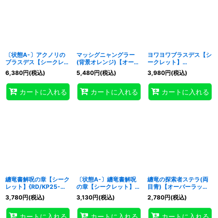
〔状態A-〕アクノリの
マッシグニャングラー
ヨワヨワブラスデス【シ
ブラスデス【シークレッ
(背景オレンジ)【オーバ
ークレット】
ト】{RD/KP25-JP033}
ーラッシュレア】
{RD/KP25-JP066}
6,380
円
(税込)
5,480
円
(税込)
3,980
円
(税込)
《RDモンスター》
{RD/KP25-JP037}
《RDモンスター》
《RDモンスター》
カートに入れる
カートに入れる
カートに入れる
纏竜書解呪の章【シーク
〔状態A-〕纏竜書解呪
纏竜の探索者ステラ(両
レット】{RD/KP25-
の章【シークレット】
目青)【オーバーラッシ
JP050}《RD魔法》
{RD/KP25-JP050}
ュレア】{RD/KP25-
3,780
円
(税込)
3,130
円
(税込)
2,780
円
(税込)
《RD魔法》
JP016}《RDモンスタ
ー》
カートに入れる
カートに入れる
カートに入れる