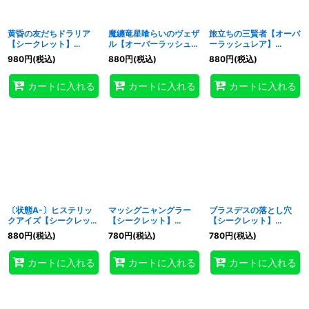
黄昏の友だちドラリア
魔纏竜星喰らいのヴェザ
旅立ちの三賢者【オーバ
【シークレット】
ル【オーバーラッシュレ
ーラッシュレア】
{RD/KP25-JP068}
ア】{RD/KP25-JP021}
{RD/KP25-JP058}
980
円
(税込)
880
円
(税込)
880
円
(税込)
《RDモンスター》
《RDモンスター》
《RD魔法》
カートに入れる
カートに入れる
カートに入れる
〔状態A-〕ヒステリッ
マッシグニャングラー
ブラスデスの落とし穴
クアイズ【シークレッ
【シークレット】
【シークレット】
ト】{RD/KP25-JP063}
{RD/KP25-JP037}
{RD/KP25-JP064}
880
円
(税込)
780
円
(税込)
780
円
(税込)
《RD罠》
《RDモンスター》
《RD罠》
カートに入れる
カートに入れる
カートに入れる