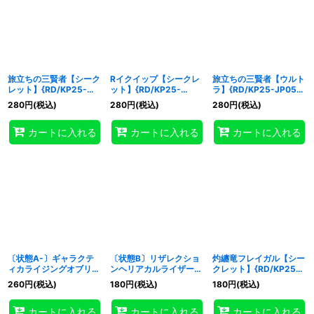
旅立ちの三賢者【シーク
Rイクイップ【シークレ
旅立ちの三賢者【ウルト
レット】{RD/KP25-
ット】{RD/KP25-
ラ】{RD/KP25-JP058}
JP058}《RD魔法》
JP062}《RD罠》
《RD魔法》
280
円
(税込)
280
円
(税込)
280
円
(税込)
カートに入れる
カートに入れる
カートに入れる
〔状態A-〕ギャラクテ
〔状態B〕リザレクショ
灼纏竜フレイガル【シー
ィカライジングオブリビ
ンヘリアカルライザー
クレット】{RD/KP25-
オン【シークレット】
【シークレット】
JP019}《RDモンスタ
260
円
(税込)
180
円
(税込)
180
円
(税込)
{RD/KP25-JP038}
{RD/KP25-JP039}
ー》
《RDフュージョン》
《RDフュージョン》
カートに入れる
カートに入れる
カートに入れる