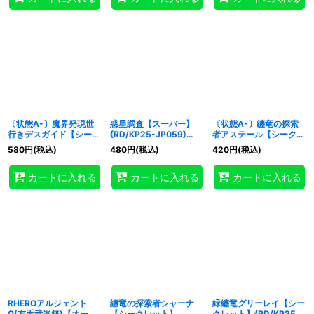
〔状態A-〕魔界発現世
惑星調査【スーパー】
〔状態A-〕纏竜の探索
行きデスガイド【シーク
{RD/KP25-JP059}
者アステール【シークレ
レット】{RD/KP25-
《RD魔法》
ット】{RD/KP25-
580
円
(税込)
480
円
(税込)
420
円
(税込)
JP030}《RDモンスタ
JP018}《RDモンスタ
ー》
ー》
カートに入れる
カートに入れる
カートに入れる
RHEROアルジェント
纏竜の探索者シャーナ
緑纏竜グリーレイ【シー
O(右手武器無)【オーバ
【シークレット】
クレット】{RD/KP25-