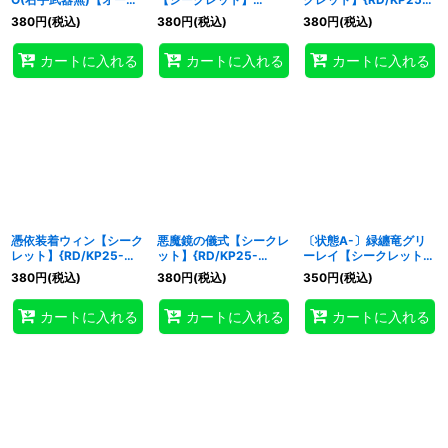
ーラッシュレア】
{RD/KP25-JP017}
JP020}《RDモンスタ
380
円
(税込)
380
円
(税込)
380
円
(税込)
{RD/KP25-JP042}
《RDモンスター》
ー》
《RDフュージョン》
カートに入れる
カートに入れる
カートに入れる
憑依装着ウィン【シーク
悪魔鏡の儀式【シークレ
〔状態A-〕緑纏竜グリ
レット】{RD/KP25-
ット】{RD/KP25-
ーレイ【シークレット】
JP044}《RDフュージョ
JP056}《RD魔法》
{RD/KP25-JP020}
380
円
(税込)
380
円
(税込)
350
円
(税込)
ン》
《RDモンスター》
カートに入れる
カートに入れる
カートに入れる