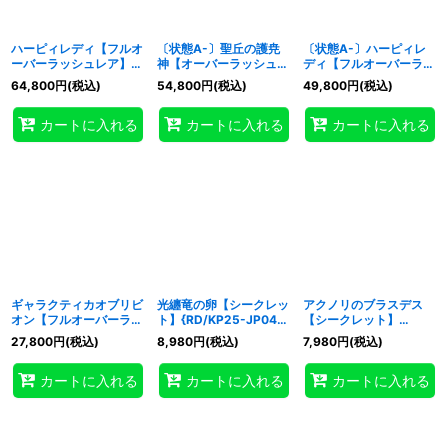
ハーピィレディ【フルオ
〔状態A-〕聖丘の護尭
〔状態A-〕ハーピィレ
ーバーラッシュレア】
神【オーバーラッシュレ
ディ【フルオーバーラッ
{RD/KP25-JP002}
ア PREMIUM BLACK
シュレア】{RD/KP25-
64,800
円
(税込)
54,800
円
(税込)
49,800
円
(税込)
《RDモンスター》
Ver.】{RD/KP25-
JP002}《RDモンスタ
JPS00}《RDモンスタ
ー》
カートに入れる
カートに入れる
カートに入れる
ー》
ギャラクティカオブリビ
光纏竜の卵【シークレッ
アクノリのブラスデス
オン【フルオーバーラッ
ト】{RD/KP25-JP041}
【シークレット】
シュレア】{RD/KP25-
《RDフュージョン》
{RD/KP25-JP033}
27,800
円
(税込)
8,980
円
(税込)
7,980
円
(税込)
JP001}《RDモンスタ
《RDモンスター》
ー》
カートに入れる
カートに入れる
カートに入れる