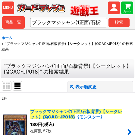
MENU
カート
商品一覧
検索
ホーム
>
"ブラックマジシャン(1正面/石板背景)【シークレット】{QCAC-JP018}"
の
検索
結果
"ブラックマジシャン(1正面/石板背景)【シークレット】
{QCAC-JP018}"
の
検索結果
表示順変更
閉じる
2
件
商品検索
:
ブラックマジシャン(1正面/石板背景)【シークレ
ット】{QCAC-JP018}
《モンスター》
表示数
:
180
円
(税込)
在庫数 57枚
並び順
: