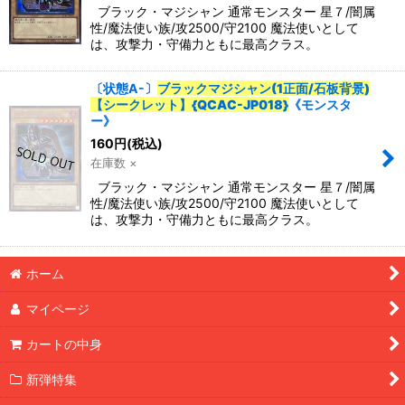
ブラック・マジシャン 通常モンスター 星７/闇属
性/魔法使い族/攻2500/守2100 魔法使いとして
は、攻撃力・守備力ともに最高クラス。
カテゴリ
:
〔状態A-〕
ブラックマジシャン(1正面/石板背景)
特集
:
【シークレット】{QCAC-JP018}
《モンスタ
ー》
160
円
(税込)
絞り込む
在庫数 ×
ブラック・マジシャン 通常モンスター 星７/闇属
性/魔法使い族/攻2500/守2100 魔法使いとして
は、攻撃力・守備力ともに最高クラス。
ホーム
マイページ
カートの中身
新弾特集