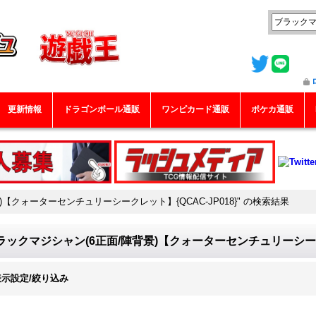
更新情報
ドラゴンボール通販
ワンピカード通販
ポケカ通販
【クォーターセンチュリーシークレット】{QCAC-JP018}"
の
検索結果
ラックマジシャン(6正面/陣背景)【クォーターセンチュリーシークレ
表示設定/絞り込み