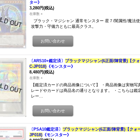
ター》
3,280円
(税込)
在庫数 ×
ブラック・マジシャン 通常モンスター 星７/闇属性/魔法使い族
攻撃力・守備力ともに最高クラス。
〔ARS10+鑑定済〕
ブラックマジシャン(6正面/陣背景)【ク
C-JP018}
《モンスター》
8,480円
(税込)
在庫数 ×
【鑑定済カードの商品画像について】 ・商品画像は実物写
レードやカードは商品名の通りとなります。 ・こちらは鑑
レー…
〔PSA10鑑定済〕
ブラックマジシャン(6正面/陣背景)【クォ
JP018}
《モンスター》