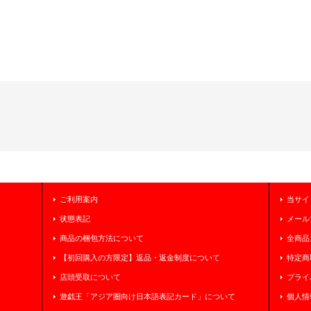
ご利用案内
当サイ
状態表記
メール
商品の梱包方法について
全商品
【初回購入の方限定】返品・返金制度について
特定商
店頭受取について
プライ
遊戯王「アジア圏向け日本語表記カード」について
個人情