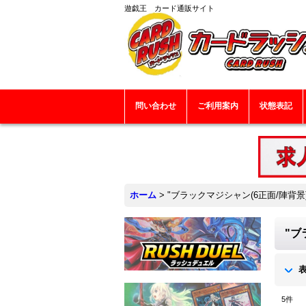
遊戯王 カード通販サイト
問い合わせ
ご利用案内
状態表記
ホーム
>
"ブラックマジシャン(6正面/陣背景)
"ブ
5
件