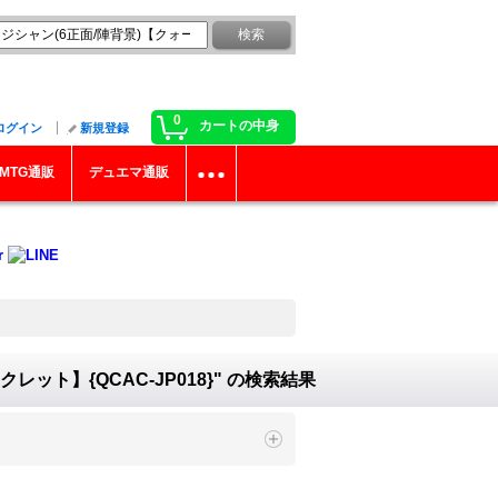
0
カートの中身
ログイン
新規登録
MTG通販
デュエマ通販
ット】{QCAC-JP018}"
の
検索結果