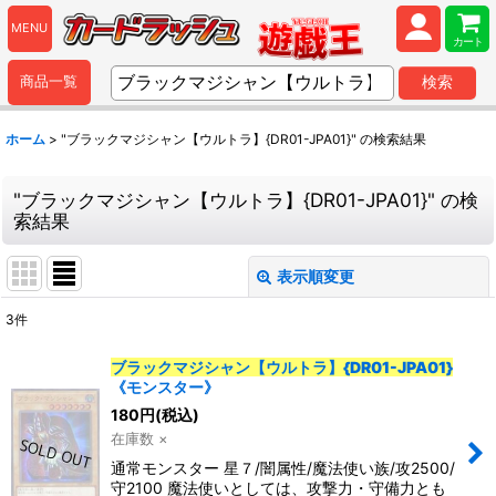
MENU
カート
商品一覧
検索
ホーム
>
"ブラックマジシャン【ウルトラ】{DR01-JPA01}"
の
検索結果
"ブラックマジシャン【ウルトラ】{DR01-JPA01}"
の
検
索結果
表示順変更
閉じる
3
件
商品検索
:
ブラックマジシャン【ウルトラ】{DR01-JPA01}
《モンスター》
表示数
:
180
円
(税込)
在庫数 ×
並び順
:
通常モンスター 星７/闇属性/魔法使い族/攻2500/
守2100 魔法使いとしては、攻撃力・守備力とも