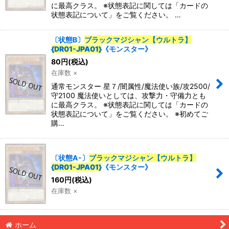
に最高クラス。 ※状態表記に関しては「カードの
カテゴリ
:
状態表記について」をご覧ください。 …
特集
:
〔状態B〕
ブラックマジシャン【ウルトラ】
{DR01-JPA01}
《モンスター》
80
円
(税込)
絞り込む
在庫数 ×
通常モンスター 星７/闇属性/魔法使い族/攻2500/
守2100 魔法使いとしては、攻撃力・守備力とも
に最高クラス。 ※状態表記に関しては「カードの
状態表記について」をご覧ください。 ※初めてご
購…
〔状態A-〕
ブラックマジシャン【ウルトラ】
{DR01-JPA01}
《モンスター》
160
円
(税込)
在庫数 ×
ホーム