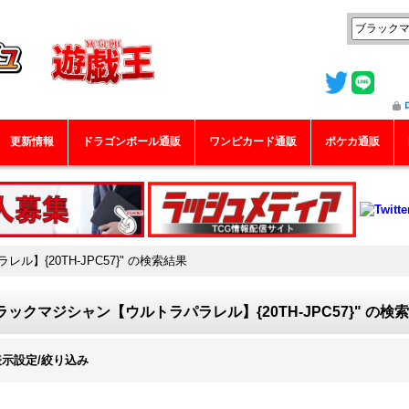
更新情報
ドラゴンボール通販
ワンピカード通販
ポケカ通販
】{20TH-JPC57}"
の
検索結果
ラックマジシャン【ウルトラパラレル】{20TH-JPC57}"
の
検索
表示設定/絞り込み