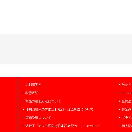
ご利用案内
当サイ
状態表記
メール
商品の梱包方法について
全商品
【初回購入の方限定】返品・返金制度について
特定商
店頭受取について
プライ
遊戯王「アジア圏向け日本語表記カード」について
個人情