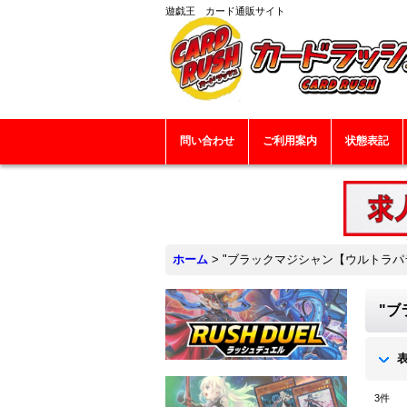
遊戯王 カード通販サイト
問い合わせ
ご利用案内
状態表記
ホーム
>
"ブラックマジシャン【ウルトラパラレル
"ブ
3
件