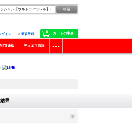
0
カートの中身
ログイン
新規登録
MTG通販
デュエマ通販
結果