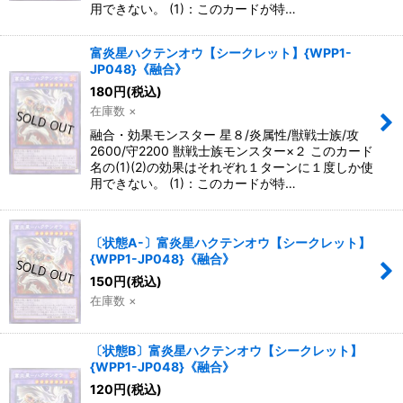
用できない。 (1)：このカードが特…
特集
:
富炎星ハクテンオウ【シークレット】{WPP1-
JP048}《融合》
180
円
(税込)
絞り込む
在庫数 ×
融合・効果モンスター 星８/炎属性/獣戦士族/攻
2600/守2200 獣戦士族モンスター×２ このカード
名の(1)(2)の効果はそれぞれ１ターンに１度しか使
用できない。 (1)：このカードが特…
〔状態A-〕富炎星ハクテンオウ【シークレット】
{WPP1-JP048}《融合》
150
円
(税込)
在庫数 ×
〔状態B〕富炎星ハクテンオウ【シークレット】
{WPP1-JP048}《融合》
120
円
(税込)