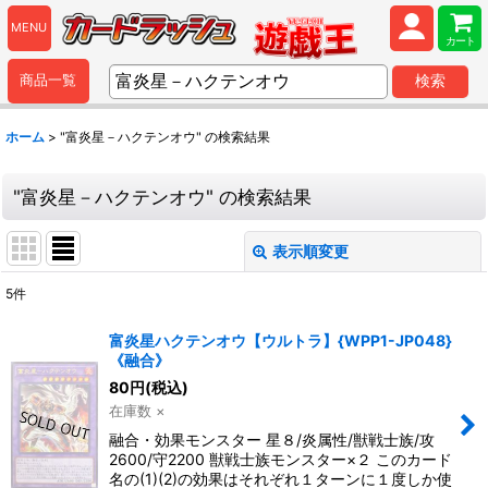
MENU
カート
商品一覧
検索
ホーム
>
"富炎星－ハクテンオウ"
の
検索結果
"富炎星－ハクテンオウ"
の
検索結果
表示順変更
閉じる
5
件
商品検索
:
富炎星ハクテンオウ【ウルトラ】{WPP1-JP048}
《融合》
表示数
:
80
円
(税込)
在庫数 ×
並び順
:
融合・効果モンスター 星８/炎属性/獣戦士族/攻
2600/守2200 獣戦士族モンスター×２ このカード
名の(1)(2)の効果はそれぞれ１ターンに１度しか使
カテゴリ
: