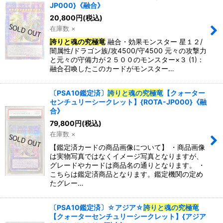
JP000}《融合》
20,800
円
(税込)
在庫数 ×
誇りと魂の究極竜
融合・効果モンスター 星１２/
闇属性/ドラゴン族/攻4500/守4500 元々の攻撃力
と元々の守備力が２５００のモンスター×３ (1)：
融合召喚したこのカードがモンスター…
〔PSA10鑑定済〕
誇りと魂の究極竜
【クォーター
センチュリーシークレット】{ROTA-JP000}《融
合》
79,800
円
(税込)
在庫数 ×
【鑑定済カードの商品画像について】 ・商品画像
は実物写真ではなくイメージ写真となりますが、
グレードやカードは商品名の通りとなります。 ・
こちらは鑑定済商品となります。鑑定機関の定め
たグレー…
〔PSA10鑑定済〕☆アジア☆
誇りと魂の究極竜
【クォーターセンチュリーシークレット】{アジア