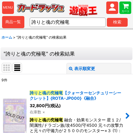
MENU
カート
商品一覧
検索
ホーム
>
"誇りと魂の究極竜"
の
検索結果
"誇りと魂の究極竜"
の
検索結果
表示順変更
閉じる
9
件
商品検索
:
誇りと魂の究極竜
【クォーターセンチュリーシー
クレット】{ROTA-JP000}《融合》
表示数
:
32,800
円
(税込)
在庫数 ×
並び順
:
誇りと魂の究極竜
融合・効果モンスター 星１２/
闇属性/ドラゴン族/攻4500/守4500 元々の攻撃力
と元々の守備力が２５００のモンスター×３ (1)：
カテゴリ
: