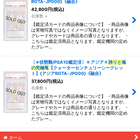
ROTA-JP000}《融合》
42,800
円
(税込)
在庫数 ×
【鑑定済カードの商品画像について】 ・商品画像
は実物写真ではなくイメージ写真となりますが、
グレードやカードは商品名の通りとなります。 ・
こちらは鑑定済商品となります。鑑定機関の定め
たグレー…
〔※状態難/PSA10鑑定済〕☆アジア☆
誇りと魂
の究極竜
【クォーターセンチュリーシークレッ
ト】{アジアROTA-JP000}《融合》
37,800
円
(税込)
在庫数 ×
【鑑定済カードの商品画像について】 ・商品画像
は実物写真ではなくイメージ写真となりますが、
グレードやカードは商品名の通りとなります。 ・
こちらは鑑定済商品となります。鑑定機関の定め
たグレー…
ホーム