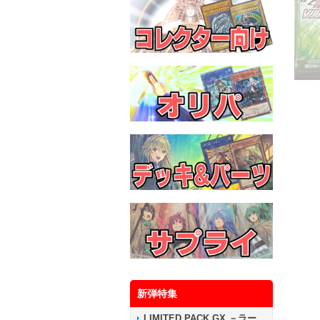
新弾特集
LIMITED PACK GX －ラー