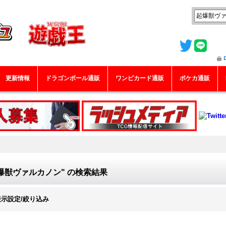
更新情報
ドラゴンボール通販
ワンピカード通販
ポケカ通販
爆獣ヴァルカノン"
の
検索結果
表示設定/絞り込み