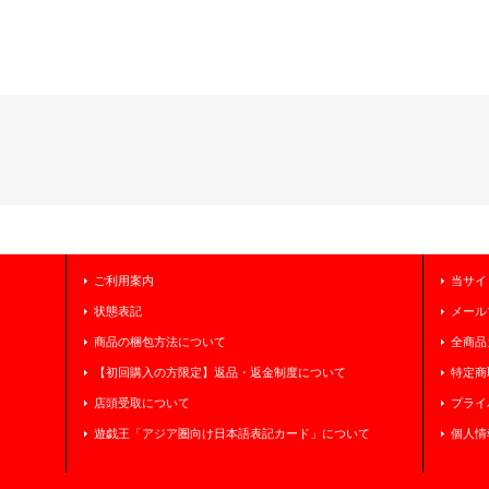
ご利用案内
当サイ
状態表記
メール
商品の梱包方法について
全商品
【初回購入の方限定】返品・返金制度について
特定商
店頭受取について
プライ
遊戯王「アジア圏向け日本語表記カード」について
個人情