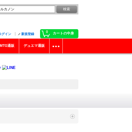
0
カートの中身
ログイン
新規登録
MTG通販
デュエマ通販