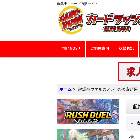
遊戯王 カード通販サイト
問い合わせ
ご利用案内
状態表記
ホーム
>
"起爆獣ヴァルカノン"
の
検索結果
"起
2
件