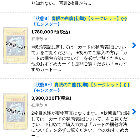
り知れない。 写真2枚目から…
特集
:
〔状態B〕
青眼の白龍(初期)【シークレット】{-}
《モンスター》
1,780,000
円
(税込)
絞り込む
在庫数 ×
※状態表記に関しては「カードの状態表記につい
て」をご覧ください。 ※初めてご購入の方は「カ
ードの梱包方法について」を必ずご覧ください。
他のおすすめカードも是非ご覧ください！⇒おす
すめカード一…
〔状態A-〕
青眼の白龍(初期)【シークレット】{-}
《モンスター》
3,980,000
円
(税込)
在庫数 ×
2枚目以降が実物写真になります。 ※状態表記に関
しては「カードの状態表記について」をご覧くだ
さい。 ※初めてご購入の方は「カードの梱包方法
について」を必ずご覧ください。 他のおすすめカ
ー…