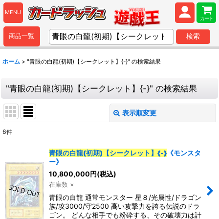
MENU
カート
商品一覧
検索
ホーム
>
"青眼の白龍(初期)【シークレット】{-}"
の
検索結果
"青眼の白龍(初期)【シークレット】{-}"
の
検索結果
表示順変更
閉じる
6
件
商品検索
:
青眼の白龍(初期)【シークレット】{-}
《モンスタ
ー》
表示数
:
10,800,000
円
(税込)
在庫数 ×
並び順
:
青眼の白龍 通常モンスター 星８/光属性/ドラゴン
族/攻3000/守2500 高い攻撃力を誇る伝説のドラ
ゴン。 どんな相手でも粉砕する、その破壊力は計
カテゴリ
: