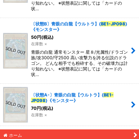
り知れない。 ※状態表記に関しては「カードの
状…
特集
:
〔状態B〕青眼の白龍【ウルトラ】{
BE1-JP098
}
《モンスター》
絞り込む
50
円
(税込)
在庫数 ×
青眼の白龍 通常モンスター 星８/光属性/ドラゴン
族/攻3000/守2500 高い攻撃力を誇る伝説のドラ
ゴン。 どんな相手でも粉砕する、その破壊力は計
り知れない。 ※状態表記に関しては「カードの
状…
〔状態A-〕青眼の白龍【ウルトラ】{
BE1-
JP098
}《モンスター》
70
円
(税込)
在庫数 ×
ホーム