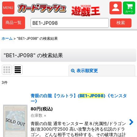
MENU
カート
商品一覧
検索
ホーム
>
"BE1-JP098"
の
検索結果
"BE1-JP098"
の
検索結果
表示順変更
閉じる
3
件
商品検索
:
青眼の白龍【ウルトラ】{
BE1-JP098
}《モンスタ
ー》
表示数
:
80
円
(税込)
在庫数 ×
並び順
:
青眼の白龍 通常モンスター 星８/光属性/ドラゴン
族/攻3000/守2500 高い攻撃力を誇る伝説のドラ
ゴン。 どんな相手でも粉砕する、その破壊力は計
カテゴリ
: