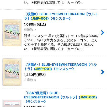
い。 ※状態表記に関しては「カードの…
特集
:
〔状態B〕BLUE-EYESWHITEDRAGON【ウルト
ラ】{
JMP-001
}《モンスター》
1,080
円
(税込)
絞り込む
在庫数 ×
通常モンスター 星８/光属性/ドラゴン族/攻3000/
守2500 高い攻撃力を誇る伝説のドラゴン。 どん
な相手でも粉砕する、その破壊力は計り知れな
い。 ※状態表記に関しては「カードの…
〔状態A-〕BLUE-EYESWHITEDRAGON【ウル
トラ】{
JMP-001
}《モンスター》
1,280
円
(税込)
在庫数 ×
〔PSA7鑑定済〕BLUE-
EYESWHITEDRAGON【ウルトラ】{
JMP-001
}
《モンスター》