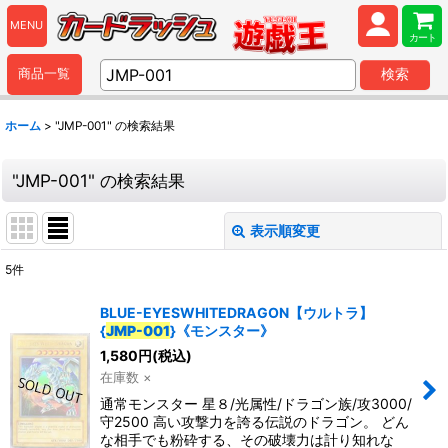
MENU
カート
商品一覧
検索
ホーム
>
"JMP-001"
の
検索結果
"JMP-001"
の
検索結果
表示順変更
閉じる
5
件
商品検索
:
BLUE-EYESWHITEDRAGON【ウルトラ】
{
JMP-001
}《モンスター》
表示数
:
1,580
円
(税込)
在庫数 ×
並び順
:
通常モンスター 星８/光属性/ドラゴン族/攻3000/
守2500 高い攻撃力を誇る伝説のドラゴン。 どん
な相手でも粉砕する、その破壊力は計り知れな
カテゴリ
: