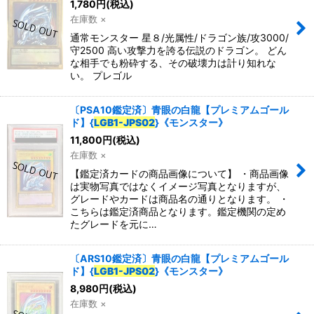
1,780
円
(税込)
在庫数 ×
通常モンスター 星８/光属性/ドラゴン族/攻3000/
守2500 高い攻撃力を誇る伝説のドラゴン。 どん
な相手でも粉砕する、その破壊力は計り知れな
い。 プレゴル
〔PSA10鑑定済〕青眼の白龍【プレミアムゴール
ド】{
LGB1-JPS02
}《モンスター》
11,800
円
(税込)
在庫数 ×
【鑑定済カードの商品画像について】 ・商品画像
は実物写真ではなくイメージ写真となりますが、
グレードやカードは商品名の通りとなります。 ・
こちらは鑑定済商品となります。鑑定機関の定め
たグレードを元に…
〔ARS10鑑定済〕青眼の白龍【プレミアムゴール
ド】{
LGB1-JPS02
}《モンスター》
8,980
円
(税込)
在庫数 ×