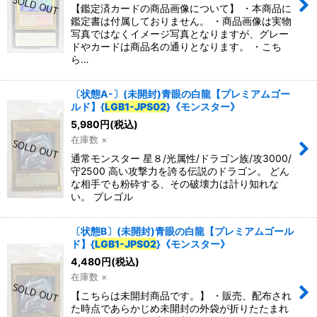
【鑑定済カードの商品画像について】 ・本商品に
鑑定書は付属しておりません。 ・商品画像は実物
写真ではなくイメージ写真となりますが、グレー
ドやカードは商品名の通りとなります。 ・こち
ら…
〔状態A-〕(未開封)青眼の白龍【プレミアムゴー
ルド】{
LGB1-JPS02
}《モンスター》
5,980
円
(税込)
在庫数 ×
通常モンスター 星８/光属性/ドラゴン族/攻3000/
守2500 高い攻撃力を誇る伝説のドラゴン。 どん
な相手でも粉砕する、その破壊力は計り知れな
い。 プレゴル
〔状態B〕(未開封)青眼の白龍【プレミアムゴール
ド】{
LGB1-JPS02
}《モンスター》
4,480
円
(税込)
在庫数 ×
【こちらは未開封商品です。】 ・販売、配布され
た時点であらかじめ未開封の外袋が折りたたまれ