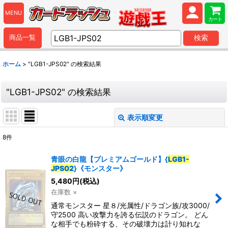
MENU
カート
商品一覧
検索
ホーム
>
"LGB1-JPS02"
の
検索結果
"LGB1-JPS02"
の
検索結果
表示順変更
閉じる
8
件
商品検索
:
青眼の白龍【プレミアムゴールド】{
LGB1-
JPS02
}《モンスター》
表示数
:
5,480
円
(税込)
在庫数 ×
並び順
:
通常モンスター 星８/光属性/ドラゴン族/攻3000/
守2500 高い攻撃力を誇る伝説のドラゴン。 どん
な相手でも粉砕する、その破壊力は計り知れな
カテゴリ
: