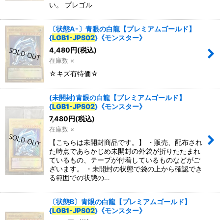
い。 プレゴル
特集
:
〔状態A-〕青眼の白龍【プレミアムゴールド】
{
LGB1-JPS02
}《モンスター》
4,480
円
(税込)
絞り込む
在庫数 ×
☆キズ有特価☆
(未開封)青眼の白龍【プレミアムゴールド】
{
LGB1-JPS02
}《モンスター》
7,480
円
(税込)
在庫数 ×
【こちらは未開封商品です。】 ・販売、配布され
た時点であらかじめ未開封の外袋が折りたたまれ
ているもの、テープが付着しているものなどがご
ざいます。 ・未開封の状態で袋の上から確認でき
る範囲での状態の…
〔状態B〕青眼の白龍【プレミアムゴールド】
{
LGB1-JPS02
}《モンスター》