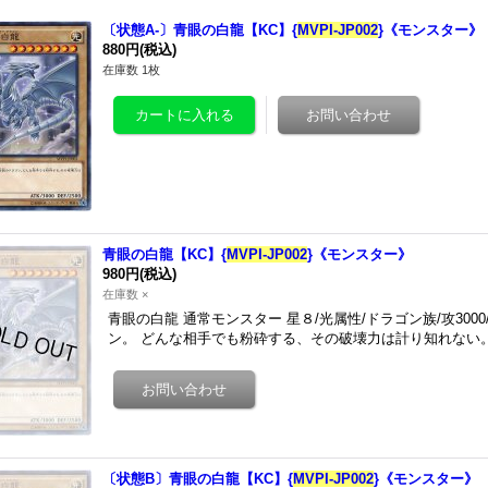
〔状態A-〕青眼の白龍【KC】{
MVPI-JP002
}《モンスター》
880円
(税込)
在庫数 1枚
青眼の白龍【KC】{
MVPI-JP002
}《モンスター》
980円
(税込)
在庫数 ×
青眼の白龍 通常モンスター 星８/光属性/ドラゴン族/攻3000
ン。 どんな相手でも粉砕する、その破壊力は計り知れない
〔状態B〕青眼の白龍【KC】{
MVPI-JP002
}《モンスター》