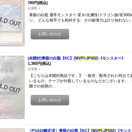
780円
(税込)
在庫数 ×
青眼の白龍 通常モンスター 星８/光属性/ドラゴン族/攻3000
ン。 どんな相手でも粉砕する、その破壊力は計り知れない
(未開封)青眼の白龍【KC】{
MVPI-JP002
}《モンスター》
1,380円
(税込)
在庫数 ×
【こちらは未開封商品です。】 ・販売、配布された時点で
いるもの、テープが付着しているものなどがございます。 
囲での状態の…
〔PSA10鑑定済〕青眼の白龍【KC】{
MVPI-JP002
}《モンス