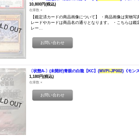
10,800円
(税込)
在庫数 ×
【鑑定済カードの商品画像について】 ・商品画像は実物写
レードやカードは商品名の通りとなります。 ・こちらは鑑
レー…
〔状態A-〕(未開封)青眼の白龍【KC】{
MVPI-JP002
}《モン
1,180円
(税込)
在庫数 ×