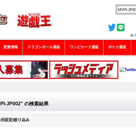
更新情報
ドラゴンボール通販
ワンピカード通販
ポケカ通販
PI-JP002"
の
検索結果
表示設定/絞り込み