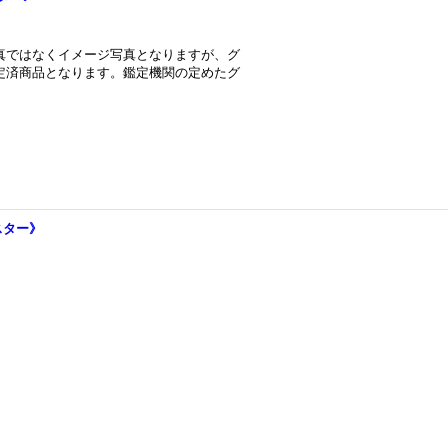
真ではなくイメージ写真となりますが、グ
定済商品となります。鑑定機関の定めたグ
スター》