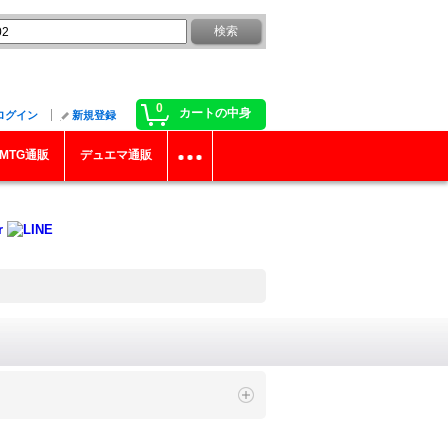
0
カートの中身
ログイン
新規登録
MTG通販
デュエマ通販