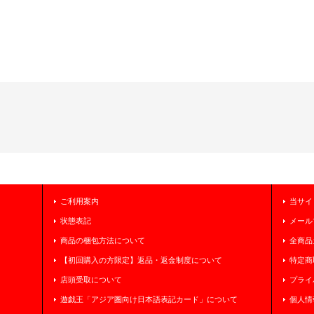
ご利用案内
当サイ
状態表記
メール
商品の梱包方法について
全商品
【初回購入の方限定】返品・返金制度について
特定商
店頭受取について
プライ
遊戯王「アジア圏向け日本語表記カード」について
個人情