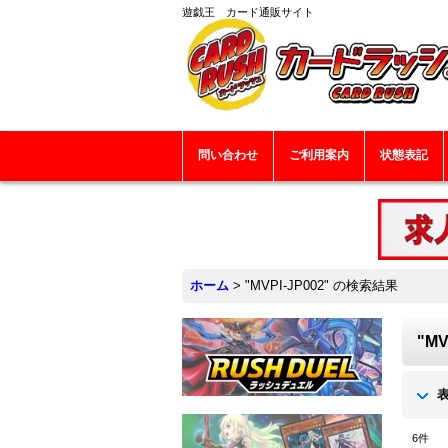
遊戯王 カード通販サイト
問い合わせ
ご利用案内
状態表記
ホーム
>
"MVPI-JP002"
の
検索結果
"MV
6
件