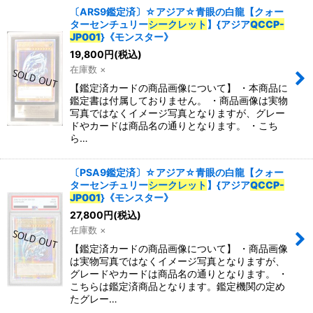
〔ARS9鑑定済〕☆アジア☆青眼の白龍【クォー
ターセンチュリー
シークレット
】{アジア
QCCP-
JP001
}《モンスター》
19,800
円
(税込)
在庫数 ×
【鑑定済カードの商品画像について】 ・本商品に
鑑定書は付属しておりません。 ・商品画像は実物
写真ではなくイメージ写真となりますが、グレー
ドやカードは商品名の通りとなります。 ・こち
ら…
〔PSA9鑑定済〕☆アジア☆青眼の白龍【クォー
ターセンチュリー
シークレット
】{アジア
QCCP-
JP001
}《モンスター》
27,800
円
(税込)
在庫数 ×
【鑑定済カードの商品画像について】 ・商品画像
は実物写真ではなくイメージ写真となりますが、
グレードやカードは商品名の通りとなります。 ・
こちらは鑑定済商品となります。鑑定機関の定め
たグレー…