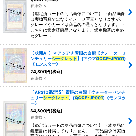
在庫数 ×
【鑑定済カードの商品画像について】 ・商品画像
は実物写真ではなくイメージ写真となりますが、
グレードやカードは商品名の通りとなります。 ・
こちらは鑑定済商品となります。鑑定機関の定め
たグレー…
〔状態A-〕☆アジア☆青眼の白龍【クォーターセ
ンチュリー
シークレット
】{アジア
QCCP-JP001
}
《モンスター》
24,800
円
(税込)
在庫数 ×
〔ARS10鑑定済〕青眼の白龍【クォーターセンチ
ュリー
シークレット
】{
QCCP-JP001
}《モンスタ
ー》
34,800
円
(税込)
在庫数 ×
【鑑定済カードの商品画像について】 ・本商品に
鑑定書は付属しておりません。 ・商品画像は実物