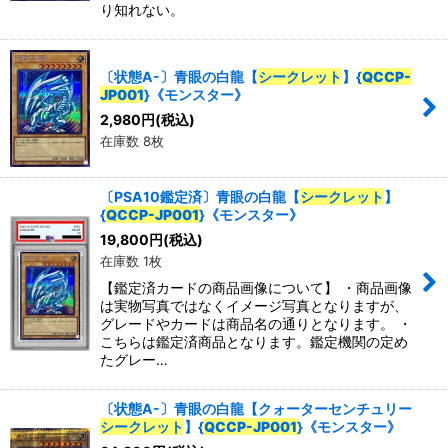
り知れない。
特集
:
〔状態A-〕青眼の白龍【
シークレット
】{
QCCP-
JP001
}《モンスター》
絞り込む
2,980
円
(税込)
在庫数 8枚
〔PSA10鑑定済〕青眼の白龍【
シークレット
】
{
QCCP-JP001
}《モンスター》
19,800
円
(税込)
在庫数 1枚
【鑑定済カードの商品画像について】 ・商品画像
は実物写真ではなくイメージ写真となりますが、
グレードやカードは商品名の通りとなります。 ・
こちらは鑑定済商品となります。鑑定機関の定め
たグレー…
〔状態A-〕青眼の白龍【クォーターセンチュリー
シークレット
】{
QCCP-JP001
}《モンスター》