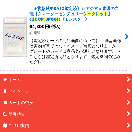
〔※状態難/PSA10鑑定済〕☆アジア☆青眼の白
龍【クォーターセンチュリー
シークレット
】
{
QCCP-JP001
}《モンスター》
64,800
円
(税込)
在庫数 ×
【鑑定済カードの商品画像について】 ・商品画像
は実物写真ではなくイメージ写真となりますが、
グレードやカードは商品名の通りとなります。 ・
こちらは鑑定済商品となります。鑑定機関の定め
たグレー…
ホーム
マイページ
カートの中身
新弾特集
ご利用案内