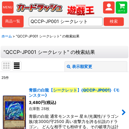
MENU
カート
商品一覧
検索
ホーム
>
"QCCP-JP001 シークレット"
の
検索結果
"QCCP-JP001 シークレット"
の
検索結果
表示順変更
閉じる
25
件
商品検索
:
青眼の白龍【
シークレット
】{
QCCP-JP001
}《モ
ンスター》
表示数
:
3,480
円
(税込)
在庫数 28枚
並び順
:
青眼の白龍 通常モンスター 星８/光属性/ドラゴン
族/攻3000/守2500 高い攻撃力を誇る伝説のドラ
ゴン。 どんな相手でも粉砕する、その破壊力は計
カテゴリ
: