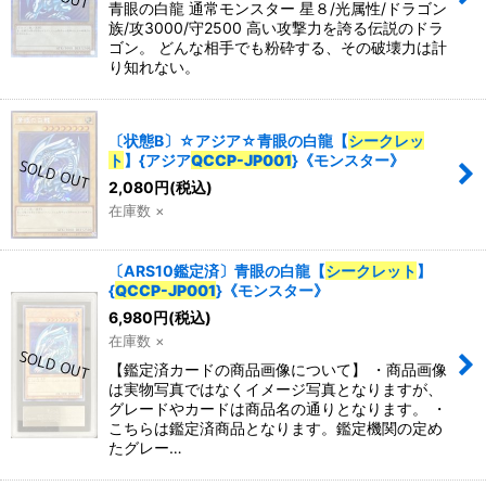
青眼の白龍 通常モンスター 星８/光属性/ドラゴン
族/攻3000/守2500 高い攻撃力を誇る伝説のドラ
ゴン。 どんな相手でも粉砕する、その破壊力は計
り知れない。
〔状態B〕☆アジア☆青眼の白龍【
シークレッ
ト
】{アジア
QCCP-JP001
}《モンスター》
2,080
円
(税込)
在庫数 ×
〔ARS10鑑定済〕青眼の白龍【
シークレット
】
{
QCCP-JP001
}《モンスター》
6,980
円
(税込)
在庫数 ×
【鑑定済カードの商品画像について】 ・商品画像
は実物写真ではなくイメージ写真となりますが、
グレードやカードは商品名の通りとなります。 ・
こちらは鑑定済商品となります。鑑定機関の定め
たグレー…