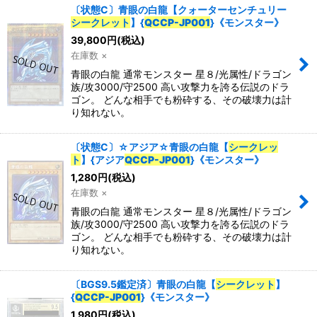
〔状態C〕青眼の白龍【クォーターセンチュリー
シークレット
】{
QCCP-JP001
}《モンスター》
39,800
円
(税込)
在庫数 ×
青眼の白龍 通常モンスター 星８/光属性/ドラゴン
族/攻3000/守2500 高い攻撃力を誇る伝説のドラ
ゴン。 どんな相手でも粉砕する、その破壊力は計
り知れない。
〔状態C〕☆アジア☆青眼の白龍【
シークレッ
ト
】{アジア
QCCP-JP001
}《モンスター》
1,280
円
(税込)
在庫数 ×
青眼の白龍 通常モンスター 星８/光属性/ドラゴン
族/攻3000/守2500 高い攻撃力を誇る伝説のドラ
ゴン。 どんな相手でも粉砕する、その破壊力は計
り知れない。
〔BGS9.5鑑定済〕青眼の白龍【
シークレット
】
{
QCCP-JP001
}《モンスター》
1,980
円
(税込)