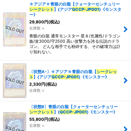
☆アジア☆青眼の白龍【クォーターセンチュリー
シークレット
】{アジア
QCCP-JP001
}《モンスタ
ー》
29,800
円
(税込)
在庫数 ×
青眼の白龍 通常モンスター 星８/光属性/ドラゴン
族/攻3000/守2500 高い攻撃力を誇る伝説のドラ
ゴン。 どんな相手でも粉砕する、その破壊力は計
り知れない。
〔状態A-〕☆アジア☆青眼の白龍【
シークレッ
ト
】{アジア
QCCP-JP001
}《モンスター》
2,330
円
(税込)
在庫数 ×
〔状態B〕青眼の白龍【クォーターセンチュリー
シークレット
】{
QCCP-JP001
}《モンスター》
55,800
円
(税込)
在庫数 ×