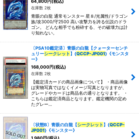
64,800
円
(税込)
在庫数 2枚
青眼の白龍 通常モンスター 星８/光属性/ドラゴン
族/攻3000/守2500 高い攻撃力を誇る伝説のドラ
ゴン。 どんな相手でも粉砕する、その破壊力は計
り知れない。
〔PSA10鑑定済〕青眼の白龍【クォーターセンチ
ュリー
シークレット
】{
QCCP-JP001
}《モンスタ
ー》
168,000
円
(税込)
在庫数 2枚
【鑑定済カードの商品画像について】 ・商品画像
は実物写真ではなくイメージ写真となりますが、
グレードやカードは商品名の通りとなります。 ・
こちらは鑑定済商品となります。鑑定機関の定め
たグレー…
〔状態B〕青眼の白龍【
シークレット
】{
QCCP-
JP001
}《モンスター》
1,980
円
(税込)