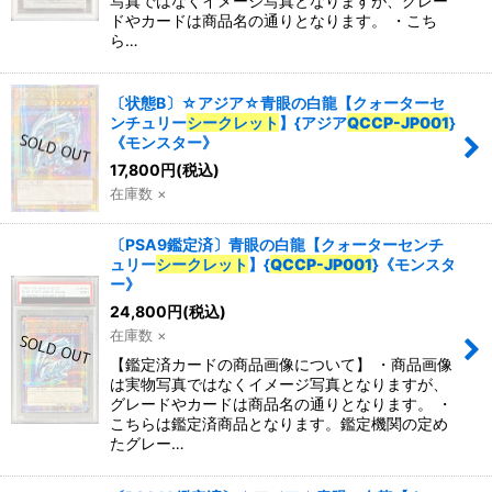
写真ではなくイメージ写真となりますが、グレー
ドやカードは商品名の通りとなります。 ・こち
ら…
〔状態B〕☆アジア☆青眼の白龍【クォーターセ
ンチュリー
シークレット
】{アジア
QCCP-JP001
}
《モンスター》
17,800
円
(税込)
在庫数 ×
〔PSA9鑑定済〕青眼の白龍【クォーターセンチ
ュリー
シークレット
】{
QCCP-JP001
}《モンスタ
ー》
24,800
円
(税込)
在庫数 ×
【鑑定済カードの商品画像について】 ・商品画像
は実物写真ではなくイメージ写真となりますが、
グレードやカードは商品名の通りとなります。 ・
こちらは鑑定済商品となります。鑑定機関の定め
たグレー…