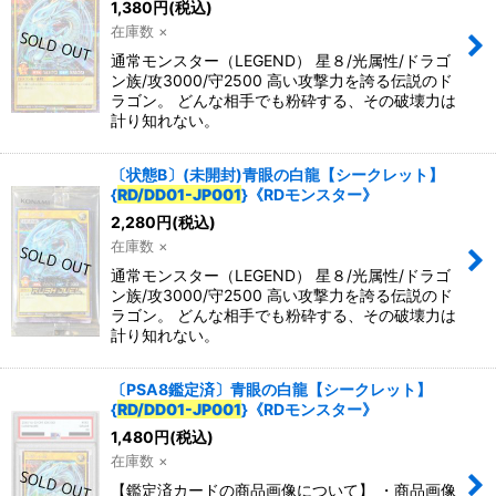
1,380
円
(税込)
在庫数 ×
通常モンスター（LEGEND） 星８/光属性/ドラゴ
ン族/攻3000/守2500 高い攻撃力を誇る伝説のド
ラゴン。 どんな相手でも粉砕する、その破壊力は
計り知れない。
〔状態B〕(未開封)青眼の白龍【シークレット】
{
RD/DD01-JP001
}《RDモンスター》
2,280
円
(税込)
在庫数 ×
通常モンスター（LEGEND） 星８/光属性/ドラゴ
ン族/攻3000/守2500 高い攻撃力を誇る伝説のド
ラゴン。 どんな相手でも粉砕する、その破壊力は
計り知れない。
〔PSA8鑑定済〕青眼の白龍【シークレット】
{
RD/DD01-JP001
}《RDモンスター》
1,480
円
(税込)
在庫数 ×
【鑑定済カードの商品画像について】 ・商品画像