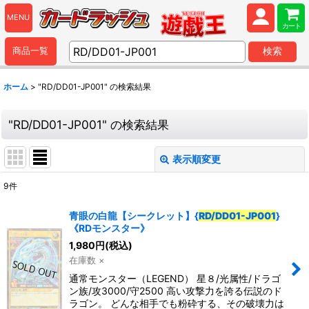
MENU
カート
商品一覧
検索
ホーム
>
"RD/DD01-JP001"
の
検索結果
"RD/DD01-JP001"
の
検索結果
表示順変更
閉じる
9
件
商品検索
:
青眼の白龍【シークレット】{
RD/DD01-JP001
}
《RDモンスター》
表示数
:
1,980
円
(税込)
在庫数 ×
並び順
:
通常モンスター（LEGEND） 星８/光属性/ドラゴ
ン族/攻3000/守2500 高い攻撃力を誇る伝説のド
ラゴン。 どんな相手でも粉砕する、その破壊力は
カテゴリ
: