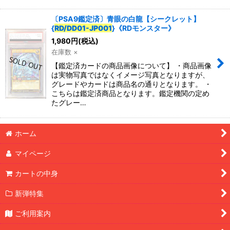
〔PSA9鑑定済〕青眼の白龍【シークレット】
{
RD/DD01-JP001
}《RDモンスター》
1,980
円
(税込)
在庫数 ×
【鑑定済カードの商品画像について】 ・商品画像
は実物写真ではなくイメージ写真となりますが、
グレードやカードは商品名の通りとなります。 ・
こちらは鑑定済商品となります。鑑定機関の定め
たグレー…
ホーム
マイページ
カートの中身
新弾特集
ご利用案内