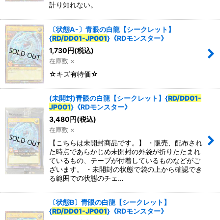
計り知れない。
特集
:
〔状態A-〕青眼の白龍【シークレット】
{
RD/DD01-JP001
}《RDモンスター》
1,730
円
(税込)
絞り込む
在庫数 ×
☆キズ有特価☆
(未開封)青眼の白龍【シークレット】{
RD/DD01-
JP001
}《RDモンスター》
3,480
円
(税込)
在庫数 ×
【こちらは未開封商品です。】 ・販売、配布され
た時点であらかじめ未開封の外袋が折りたたまれ
ているもの、テープが付着しているものなどがご
ざいます。 ・未開封の状態で袋の上から確認でき
る範囲での状態のチェ…
〔状態B〕青眼の白龍【シークレット】
{
RD/DD01-JP001
}《RDモンスター》