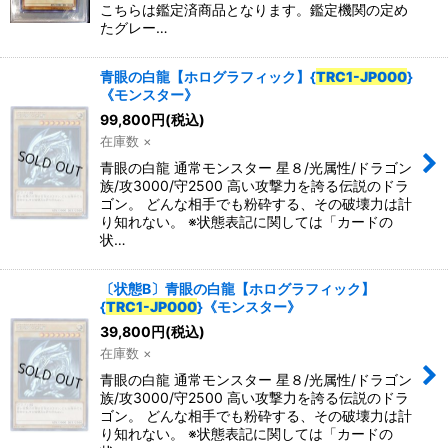
こちらは鑑定済商品となります。鑑定機関の定め
たグレー…
特集
:
青眼の白龍【ホログラフィック】{
TRC1-JP000
}
《モンスター》
絞り込む
99,800
円
(税込)
在庫数 ×
青眼の白龍 通常モンスター 星８/光属性/ドラゴン
族/攻3000/守2500 高い攻撃力を誇る伝説のドラ
ゴン。 どんな相手でも粉砕する、その破壊力は計
り知れない。 ※状態表記に関しては「カードの
状…
〔状態B〕青眼の白龍【ホログラフィック】
{
TRC1-JP000
}《モンスター》
39,800
円
(税込)
在庫数 ×
青眼の白龍 通常モンスター 星８/光属性/ドラゴン
族/攻3000/守2500 高い攻撃力を誇る伝説のドラ
ゴン。 どんな相手でも粉砕する、その破壊力は計
り知れない。 ※状態表記に関しては「カードの