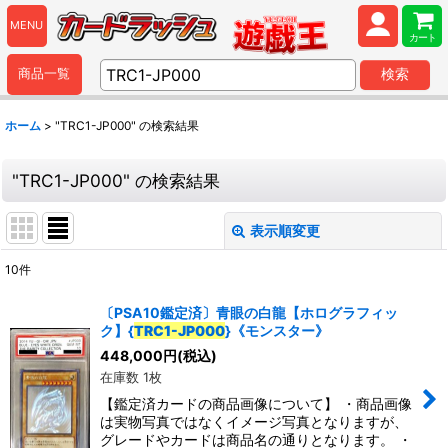
MENU
カート
商品一覧
検索
ホーム
>
"TRC1-JP000"
の
検索結果
"TRC1-JP000"
の
検索結果
表示順変更
閉じる
10
件
商品検索
:
〔PSA10鑑定済〕青眼の白龍【ホログラフィッ
ク】{
TRC1-JP000
}《モンスター》
表示数
:
448,000
円
(税込)
在庫数 1枚
並び順
:
【鑑定済カードの商品画像について】 ・商品画像
は実物写真ではなくイメージ写真となりますが、
グレードやカードは商品名の通りとなります。 ・
カテゴリ
: