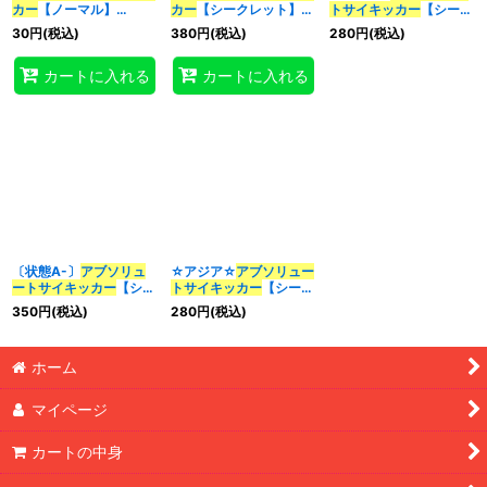
カー
【ノーマル】
カー
【シークレット】
トサイキッカー
【シーク
{DUAD-JP034}《融
{DUAD-JP034}《融
レット】{DUAD-
30
円
(税込)
380
円
(税込)
280
円
(税込)
合》
合》
JP034}《融合》
特集
:
カートに入れる
カートに入れる
絞り込む
〔状態A-〕
アブソリュ
☆アジア☆
アブソリュー
ートサイキッカー
【シー
トサイキッカー
【シーク
クレット】{DUAD-
レット】{アジアDUAD-
350
円
(税込)
280
円
(税込)
JP034}《融合》
JP034}《融合》
ホーム
マイページ
カートの中身