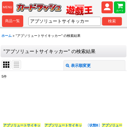
MENU
カート
商品一覧
検索
ホーム
>
"アブソリュートサイキッカー"
の
検索結果
"アブソリュートサイキッカー"
の
検索結果
表示順変更
閉じる
5
件
商品検索
:
表示数
:
並び順
:
アブソリュートサイキッ
アブソリュートサイキッ
〔状態B〕
アブソリュー
カテゴリ
: