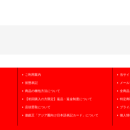
ご利用案内
当サイ
状態表記
メール
商品の梱包方法について
全商品
【初回購入の方限定】返品・返金制度について
特定商
店頭受取について
プライ
遊戯王「アジア圏向け日本語表記カード」について
個人情