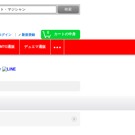
0
カートの中身
ログイン
新規登録
MTG通販
デュエマ通販