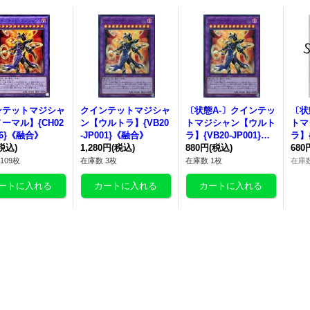
ンテットマジシャ
クインテットマジシャ
〔状態A-〕クインテッ
〔状
ーマル】{CH02
ン【ウルトラ】{VB20
トマジシャン【ウルト
トマ
46}《融合》
-JP001}《融合》
ラ】{VB20-JP001}
ラ】{
税込)
1,280円
(税込)
《融合》
880円
(税込)
《融
680
109枚
在庫数 3枚
在庫数 1枚
在庫数