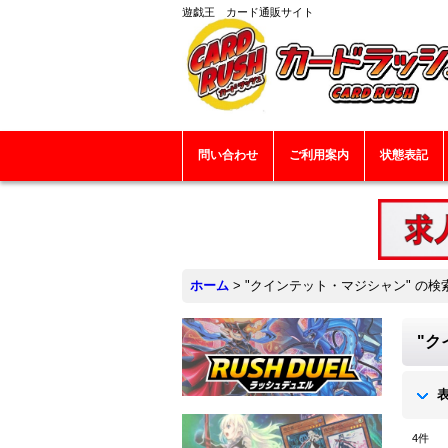
遊戯王 カード通販サイト
問い合わせ
ご利用案内
状態表記
ホーム
>
"クインテット・マジシャン"
の
検
"ク
4
件