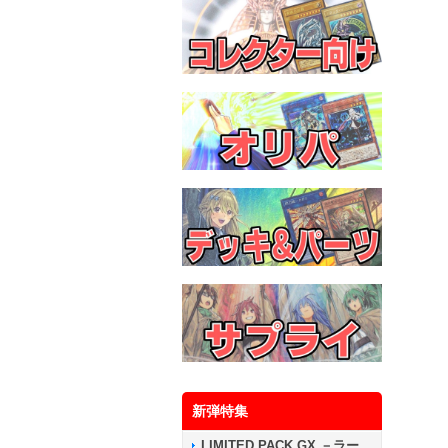
新弾特集
LIMITED PACK GX －ラー