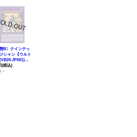
態B〕クインテッ
ジシャン【ウルト
VB20-JP001}
合》
円
(税込)
 ×