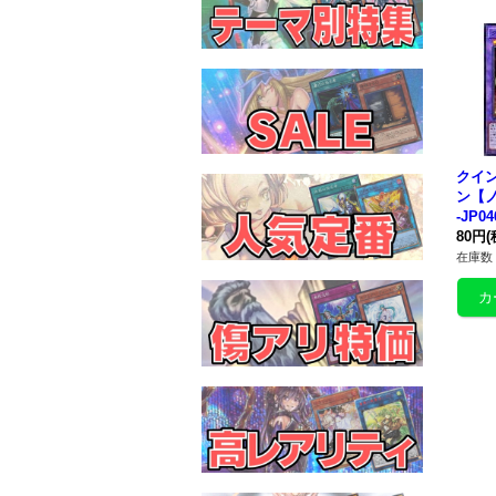
クイ
ン【ノ
-JP0
80円
(
在庫数 