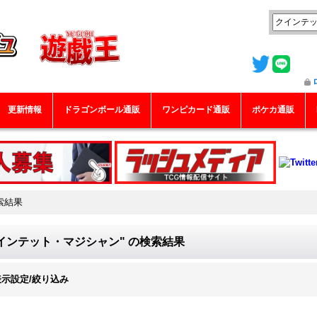
更新情報
ドラゴンボール通販
ワンピカード通販
ポケカ通販
索結果
インテット・マジシャン"
の
検索結果
表示設定/絞り込み