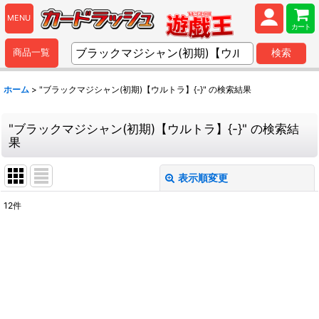
MENU
カート
商品一覧
検索
ホーム
>
"ブラックマジシャン(初期)【ウルトラ】{-}"
の
検索結果
"ブラックマジシャン(初期)【ウルトラ】{-}"
の
検索結
果
表示順変更
閉じる
12
件
商品検索
:
表示数
:
並び順
: