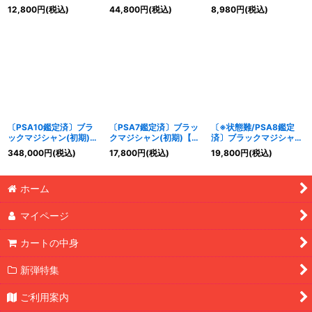
ルトラ】{Vol.1}《モンス
ルトラ】{Vol.1}《モンス
ルトラ】{Vol.1}《モンス
12,800
円
(税込)
44,800
円
(税込)
8,980
円
(税込)
ター》
ター》
ター》
〔PSA10鑑定済〕ブラ
〔PSA7鑑定済〕ブラッ
〔※状態難/PSA8鑑定
ックマジシャン(初期)
クマジシャン(初期)【ウ
済〕ブラックマジシャン
【ウルトラ】{Vol.1}《モ
ルトラ】{Vol.1}《モンス
(初期)【ウルトラ】
348,000
円
(税込)
17,800
円
(税込)
19,800
円
(税込)
ンスター》
ター》
{Vol.1}《モンスター》
ホーム
マイページ
カートの中身
新弾特集
ご利用案内