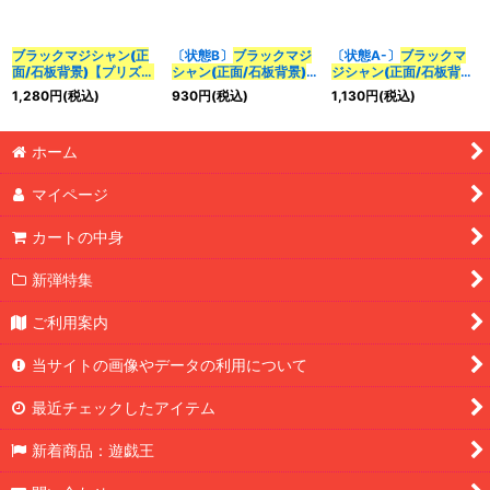
ブラックマジシャン(正
〔状態B〕
ブラックマジ
〔状態A-〕
ブラックマ
カテゴリ
:
面/石板背景)【プリズマ
シャン(正面/石板背景)
ジシャン(正面/石板背
ティックシークレット】
【プリズマティックシー
景)【プリズマティック
1,280
円
(税込)
930
円
(税込)
1,130
円
(税込)
{PAC1-JP004}
《モン
クレット】{PAC1-
シークレット】{PAC1-
特集
:
スター》
JP004}
《モンスター》
JP004}
《モンスター》
ホーム
絞り込む
マイページ
カートの中身
新弾特集
ご利用案内
当サイトの画像やデータの利用について
最近チェックしたアイテム
新着商品：遊戯王