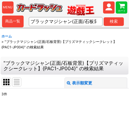
MENU
カート
商品一覧
検索
ホーム
>
"ブラックマジシャン(正面/石板背景)【プリズマティックシークレット】
{PAC1-JP004}"
の
検索結果
"ブラックマジシャン(正面/石板背景)【プリズマティッ
クシークレット】{PAC1-JP004}"
の
検索結果
表示順変更
閉じる
3
件
商品検索
:
表示数
:
並び順
: