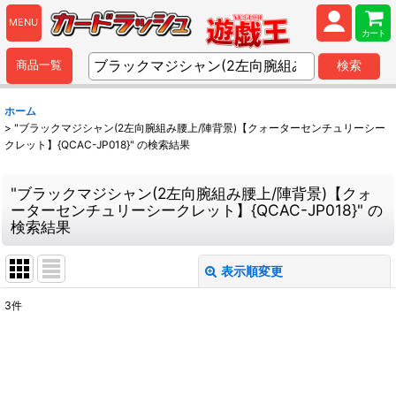
MENU
カート
商品一覧
検索
ホーム
>
"ブラックマジシャン(2左向腕組み腰上/陣背景)【クォーターセンチュリーシー
クレット】{QCAC-JP018}"
の
検索結果
"ブラックマジシャン(2左向腕組み腰上/陣背景)【クォ
ーターセンチュリーシークレット】{QCAC-JP018}"
の
検索結果
表示順変更
閉じる
3
件
商品検索
:
表示数
: