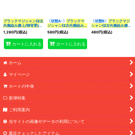
並び順
:
ブラックマジシャン(2左
〔状態A-〕
ブラックマ
〔状態B〕
ブラックマジ
カテゴリ
:
向腕組み腰上/陣背景)
ジシャン(2左向腕組み腰
シャン(2左向腕組み腰
【クォーターセンチュリ
上/陣背景)【クォーター
上/陣背景)【クォーター
1,280
円
(税込)
580
円
(税込)
480
円
(税込)
ーシークレット】
センチュリーシークレッ
センチュリーシークレッ
特集
:
{QCAC-JP018}
《モン
ト】{QCAC-JP018}
ト】{QCAC-JP018}
カートに入れる
カートに入れる
スター》
《モンスター》
《モンスター》
絞り込む
ホーム
マイページ
カートの中身
新弾特集
ご利用案内
当サイトの画像やデータの利用について
最近チェックしたアイテム