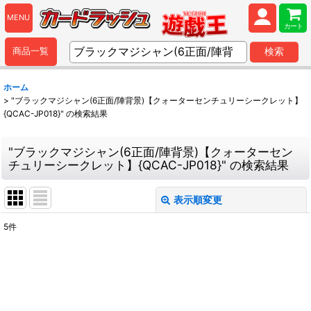
MENU
カート
商品一覧
検索
ホーム
>
"ブラックマジシャン(6正面/陣背景)【クォーターセンチュリーシークレット】
{QCAC-JP018}"
の
検索結果
"ブラックマジシャン(6正面/陣背景)【クォーターセン
チュリーシークレット】{QCAC-JP018}"
の
検索結果
表示順変更
閉じる
5
件
商品検索
:
表示数
:
並び順
: