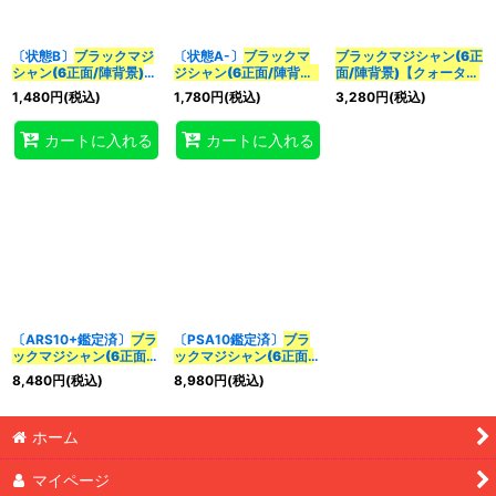
〔状態B〕
ブラックマジ
〔状態A-〕
ブラックマ
ブラックマジシャン(6正
カテゴリ
:
シャン(6正面/陣背景)
ジシャン(6正面/陣背景)
面/陣背景)【クォーター
【クォーターセンチュリ
【クォーターセンチュリ
センチュリーシークレッ
1,480
円
(税込)
1,780
円
(税込)
3,280
円
(税込)
ーシークレット】
ーシークレット】
ト】{QCAC-JP018}
特集
:
{QCAC-JP018}
《モン
{QCAC-JP018}
《モン
《モンスター》
カートに入れる
カートに入れる
スター》
スター》
絞り込む
〔ARS10+鑑定済〕
ブラ
〔PSA10鑑定済〕
ブラ
ックマジシャン(6正面/
ックマジシャン(6正面/
陣背景)【クォーターセ
陣背景)【クォーターセ
8,480
円
(税込)
8,980
円
(税込)
ンチュリーシークレッ
ンチュリーシークレッ
ト】{QCAC-JP018}
ト】{QCAC-JP018}
《モンスター》
《モンスター》
ホーム
マイページ