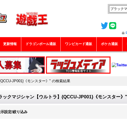
更新情報
ドラゴンボール通販
ワンピカード通販
ポケカ通販
CU-JP001}《モンスター》"
の
検索結果
ラックマジシャン【ウルトラ】{QCCU-JP001}《モンスター》
表示設定/絞り込み