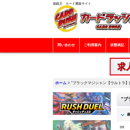
遊戯王 カード通販サイト
問い合わせ
ご利用案内
状態表記
ホーム
>
"ブラックマジシャン【ウルトラ】{QC
"ブ
3
件