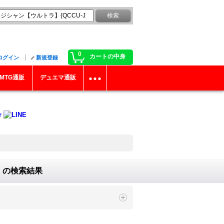
0
カートの中身
ログイン
新規登録
MTG通販
デュエマ通販
"
の
検索結果