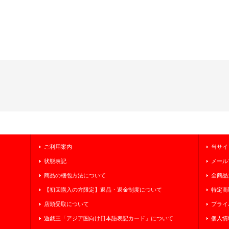
ご利用案内
当サイ
状態表記
メール
商品の梱包方法について
全商品
【初回購入の方限定】返品・返金制度について
特定商
店頭受取について
プライ
遊戯王「アジア圏向け日本語表記カード」について
個人情