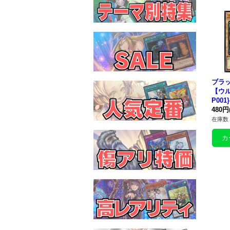
ブラ
【ウル
P00
480円
在庫数 