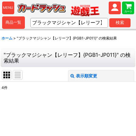
MENU
カート
商品一覧
検索
ホーム
>
"ブラックマジシャン【レリーフ】{PGB1-JP011}"
の
検索結果
"ブラックマジシャン【レリーフ】{PGB1-JP011}"
の
検
索結果
表示順変更
閉じる
4
件
商品検索
:
表示数
:
並び順
: