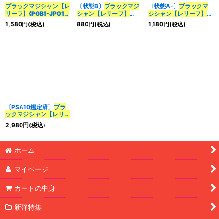
ブラックマジシャン【レ
〔状態B〕
ブラックマジ
〔状態A-〕
ブラックマ
カテゴリ
:
リーフ】{PGB1-JP011}
シャン【レリーフ】
ジシャン【レリーフ】
《モンスター》
{PGB1-JP011}
《モンス
{PGB1-JP011}
《モンス
1,580
円
(税込)
880
円
(税込)
1,180
円
(税込)
ター》
ター》
特集
:
絞り込む
〔PSA10鑑定済〕
ブラ
ックマジシャン【レリー
フ】{PGB1-JP011}
《モ
2,980
円
(税込)
ンスター》
ホーム
マイページ
カートの中身
新弾特集