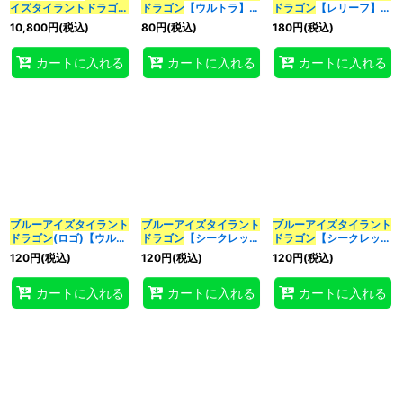
イズ
タイラント
ドラゴン
ドラゴン
【ウルトラ】
ドラゴン
【レリーフ】
(WCS2025)』【-】{-}
{25LP-JP019}《融合》
{QCCP-JP008}《融
10,800
円
(税込)
80
円
(税込)
180
円
(税込)
《プレイマット》
合》
特集
:
カートに入れる
カートに入れる
カートに入れる
絞り込む
ブルーアイズ
タイラント
ブルーアイズ
タイラント
ブルーアイズ
タイラント
ドラゴン
(ロゴ)【ウルト
ドラゴン
【シークレッ
ドラゴン
【シークレッ
ラ】{25LP-JP019}《融
ト】{QCCP-JP008}
ト】{25LP-JP019}《融
120
円
(税込)
120
円
(税込)
120
円
(税込)
合》
《融合》
合》
カートに入れる
カートに入れる
カートに入れる