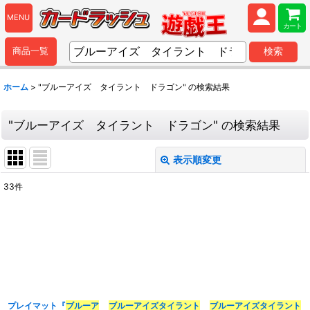
MENU
カート
商品一覧
検索
ホーム
>
"ブルーアイズ タイラント ドラゴン"
の
検索結果
"ブルーアイズ タイラント ドラゴン"
の
検索結果
表示順変更
閉じる
33
件
商品検索
:
表示数
:
並び順
:
プレイマット『
ブルーア
ブルーアイズ
タイラント
ブルーアイズ
タイラント
カテゴリ
: