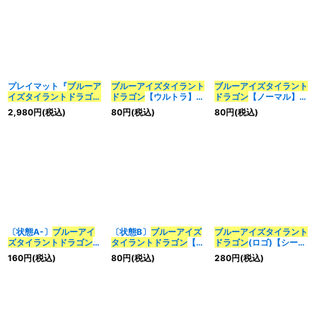
プレイマット『
ブルーア
ブルーアイズ
タイラント
ブルーアイズ
タイラント
イズ
タイラント
ドラゴン
ドラゴン
【ウルトラ】
ドラゴン
【ノーマル】
(THAI2021)』【-】{-}
{QCCP-JP008}《融
{SD47-JP038}《融
2,980
円
(税込)
80
円
(税込)
80
円
(税込)
《プレイマット》
合》
合》
〔状態A-〕
ブルーアイ
〔状態B〕
ブルーアイズ
ブルーアイズ
タイラント
ズ
タイラント
ドラゴン
タイラント
ドラゴン
【レ
ドラゴン
(ロゴ)【シーク
【レリーフ】{QCCP-
リーフ】{QCCP-
レット】{25LP-JP019}
160
円
(税込)
80
円
(税込)
280
円
(税込)
JP008}《融合》
JP008}《融合》
《融合》