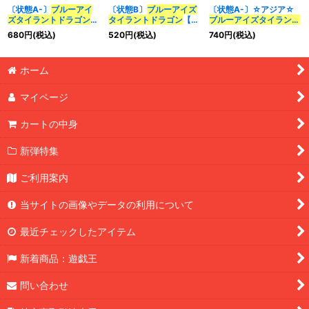
〔状態A-〕
ブルーアイ
〔状態B〕
ブルーアイズ
〔状態A-〕☆アジア☆
ズ
タイラント
ドラゴン
タイラント
ドラゴン
【プ
ブルーアイズ
タイラント
【プリズマティックシー
リズマティックシークレ
ドラゴン
【クォーターセ
680
円
(税込)
520
円
(税込)
740
円
(税込)
クレット】{BACH-
ット】{BACH-JP037}
ンチュリーシークレッ
JP037}《融合》
《融合》
ト】{アジアQCCP-
JP008}《融合》
ホーム
マイページ
カートの中身
新弾特集
ご利用案内
当サイトの画像やデータの利用について
最近チェックしたアイテム
新着商品：遊戯王
問い合わせ