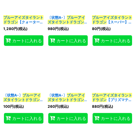
ブルーアイズ
タイラント
〔状態A-〕
ブルーアイ
ブルーアイズ
タイラント
ドラゴン
【クォーターセ
ズ
タイラント
ドラゴン
ドラゴン
【スーパー】
ンチュリーシークレッ
【クォーターセンチュリ
{BACH-JP037}《融
1,280
円
(税込)
980
円
(税込)
80
円
(税込)
ト】{QCCP-JP008}
ーシークレット】
合》
《融合》
{QCCP-JP008}《融
カートに入れる
カートに入れる
カートに入れる
合》
〔状態A-〕
ブルーアイ
〔状態A-〕
ブルーアイ
ブルーアイズ
タイラント
ズ
タイラント
ドラゴン
ズ
タイラント
ドラゴン
ドラゴン
【プリズマティ
【シークレット】
(ロゴ)【シークレット】
ックシークレット】
100
円
(税込)
260
円
(税込)
880
円
(税込)
{QCCP-JP008}《融
{25LP-JP019}《融合》
{BACH-JP037}《融
合》
合》
カートに入れる
カートに入れる
カートに入れる