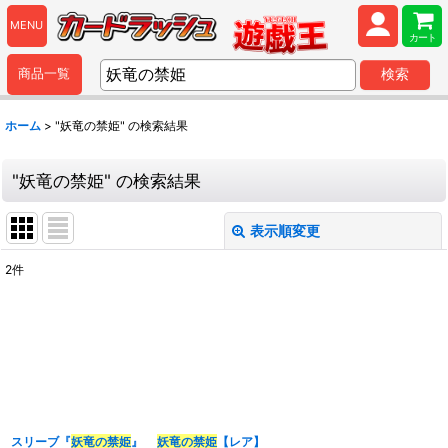
MENU
カート
商品一覧
検索
ホーム
>
"妖竜の禁姫"
の
検索結果
"妖竜の禁姫"
の
検索結果
表示順変更
閉じる
2
件
商品検索
:
表示数
:
並び順
:
スリーブ『
妖竜の禁姫
』
妖竜の禁姫
【レア】
カテゴリ
: