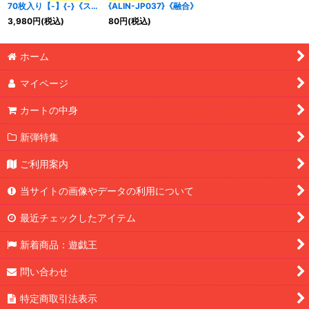
70枚入り【-】{-}《スリ
{ALIN-JP037}《融合》
ーブ》
3,980
円
(税込)
80
円
(税込)
特集
:
ホーム
絞り込む
マイページ
カートの中身
新弾特集
ご利用案内
当サイトの画像やデータの利用について
最近チェックしたアイテム
新着商品：遊戯王
問い合わせ
特定商取引法表示