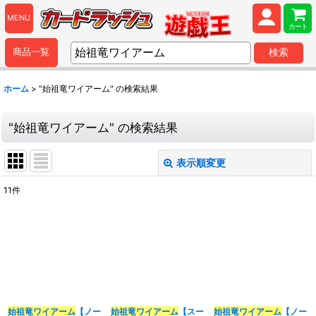
MENU
カート
商品一覧
検索
ホーム
>
"始祖竜ワイアーム"
の
検索結果
"始祖竜ワイアーム"
の
検索結果
表示順変更
閉じる
11
件
商品検索
:
表示数
:
並び順
:
始祖竜ワイアーム
【ノー
始祖竜ワイアーム
【スー
始祖竜ワイアーム
【ノー
カテゴリ
: