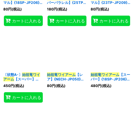
マル】{18SP-JP206}
パーパラレル】{25TP-
マル】{23TP-JP209}
《融合》
JP102}《融合》
《融合》
80
円
(税込)
180
円
(税込)
80
円
(税込)
特集
:
カートに入れる
カートに入れる
カートに入れる
絞り込む
〔状態A-〕
始祖竜ワイ
始祖竜ワイアーム
【レ
始祖竜ワイアーム
【スー
アーム
【スーパー】
ア】{NECH-JP050}
パー】{18SP-JP206}
{18SP-JP206}《融合》
《融合》
《融合》
450
円
(税込)
80
円
(税込)
480
円
(税込)
カートに入れる