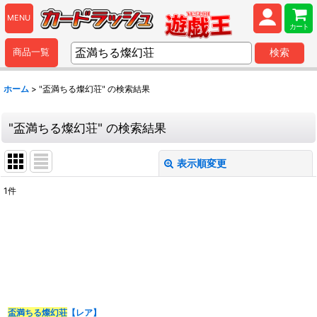
MENU
カート
商品一覧
検索
ホーム
>
"盃満ちる燦幻荘"
の
検索結果
"盃満ちる燦幻荘"
の
検索結果
表示順変更
閉じる
1
件
商品検索
:
表示数
:
並び順
:
盃満ちる燦幻荘
【レア】
カテゴリ
: