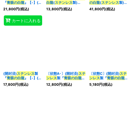
『
青眼の白龍
』【-】{-}
白龍
(
ステンレス
製)
の白龍
(
ステンレス
製)
《モンスター》
【-】{-}《モンスター》
【-】{-}《モンスター》
21,800
円
(税込)
13,800
円
(税込)
41,800
円
(税込)
特集
:
カートに入れる
絞り込む
(開封済)
ステンレス
製
〔状態A-〕(開封済)
ステ
〔状態C〕(開封済)
ステ
『
青眼の白龍
』【-】{-}
ンレス
製『
青眼の白龍
』
ンレス
製『
青眼の白龍
』
《モンスター》
【-】{-}《モンスター》
【-】{-}《モンスター》
17,800
円
(税込)
12,800
円
(税込)
5,180
円
(税込)