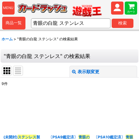
MENU
カート
商品一覧
検索
ホーム
>
"青眼の白龍 ステンレス"
の
検索結果
"青眼の白龍 ステンレス"
の
検索結果
表示順変更
閉じる
9
件
商品検索
:
表示数
:
並び順
:
(未開封)
ステンレス
製
〔PSA9鑑定済〕
青眼の
〔PSA10鑑定済〕
青眼
カテゴリ
: