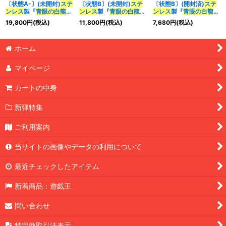
〔状態A-〕(未開封)
ステ
〔状態B〕(未開封)
ステ
〔状態B〕(開封済)
ステ
ンレス
製『
青眼の白龍
』
ンレス
製『
青眼の白龍
』
ンレス
製『
青眼の白龍
』
【-】{-}《モンスター》
【-】{-}《モンスター》
【-】{-}《モンスター》
19,800
円
(税込)
11,800
円
(税込)
7,680
円
(税込)
ホーム
マイページ
カートの中身
新弾特集
ご利用案内
当サイトの画像やデータの利用について
最近チェックしたアイテム
新着商品：遊戯王
問い合わせ
特定商取引法表示