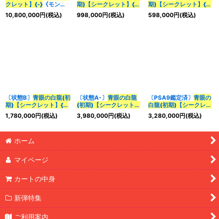
クレット】{-}
《モンス
期)【シークレット】{-}
期)【シークレット】{-}
ター》
《モンスター》
《モンスター》
10,800,000
円
(税込)
998,000
円
(税込)
598,000
円
(税込)
特集
:
絞り込む
〔状態B〕
青眼の白龍(初
〔状態A-〕
青眼の白龍
〔PSA9鑑定済〕
青眼の
期)【シークレット】{-}
(初期)【シークレット】
白龍(初期)【シークレッ
《モンスター》
{-}
《モンスター》
ト】{-}
《モンスター》
1,780,000
円
(税込)
3,980,000
円
(税込)
3,280,000
円
(税込)
ホーム
マイページ
カートの中身
新弾特集
ご利用案内