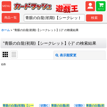
MENU
カート
商品一覧
検索
ホーム
>
"青眼の白龍(初期)【シークレット】{-}"
の
検索結果
"青眼の白龍(初期)【シークレット】{-}"
の
検索結果
表示順変更
閉じる
6
件
商品検索
:
表示数
:
並び順
:
青眼の白龍(初期)【シー
〔状態C〕
青眼の白龍(初
〔状態D〕
青眼の白龍(初
カテゴリ
: