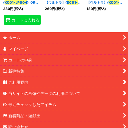
{
KC01-JP004
}《モン
【ウルトラ】{
KC01-
【ウルトラ】{
KC01-
スター》
JP004
}《モンスター》
JP004
}《モンスター》
280
円
(税込)
260
円
(税込)
180
円
(税込)
特集
:
カートに入れる
絞り込む
ホーム
マイページ
カートの中身
新弾特集
ご利用案内
当サイトの画像やデータの利用について
最近チェックしたアイテム
新着商品：遊戯王
問い合わせ