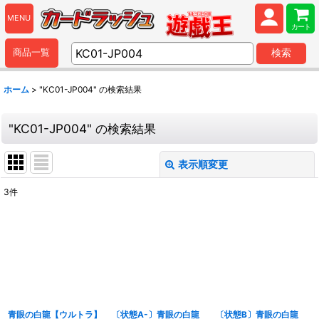
MENU
カート
商品一覧
検索
ホーム
>
"KC01-JP004"
の
検索結果
"KC01-JP004"
の
検索結果
表示順変更
閉じる
3
件
商品検索
:
表示数
:
並び順
:
青眼の白龍【ウルトラ】
〔状態A-〕青眼の白龍
〔状態B〕青眼の白龍
カテゴリ
: