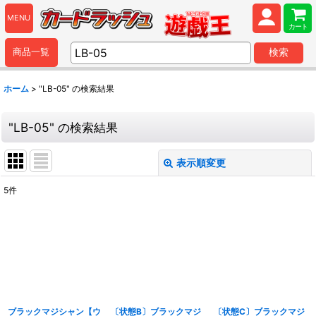
MENU
カート
商品一覧
検索
ホーム
>
"LB-05"
の
検索結果
"LB-05"
の
検索結果
表示順変更
閉じる
5
件
商品検索
:
表示数
:
並び順
:
ブラックマジシャン【ウ
〔状態B〕ブラックマジ
〔状態C〕ブラックマジ
カテゴリ
: