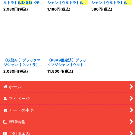
ルトラ】{
LB-05
}《モン
シャン【ウルトラ】{
LB-
シャン【ウルトラ】{
LB-
スター》
05
}《モンスター》
05
}《モンスター》
2,980
円
(税込)
1,180
円
(税込)
580
円
(税込)
特集
:
絞り込む
〔状態A-〕ブラックマ
〔PSA9鑑定済〕ブラッ
ジシャン【ウルトラ】
クマジシャン【ウルト
{
LB-05
}《モンスター》
ラ】{
LB-05
}《モンスタ
2,080
円
(税込)
11,800
円
(税込)
ー》
ホーム
マイページ
カートの中身
新弾特集
ご利用案内