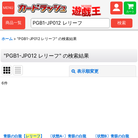
MENU
カート
商品一覧
検索
ホーム
>
"PGB1-JP012 レリーフ"
の
検索結果
"PGB1-JP012 レリーフ"
の
検索結果
表示順変更
閉じる
6
件
商品検索
:
表示数
:
並び順
:
青眼の白龍【
レリーフ
】
〔状態A-〕青眼の白龍
〔状態B〕青眼の白龍
カテゴリ
: