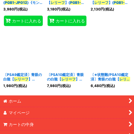
{
PGB1-JP012
}《モンス
【
レリーフ
】{
PGB1-
【
レリーフ
】{
PGB1-
ター》
JP012
}《モンスター》
JP012
}《モンスター》
3,980
円
(税込)
3,180
円
(税込)
2,130
円
(税込)
特集
:
カートに入れる
カートに入れる
絞り込む
〔PSA9鑑定済〕青眼の
〔PSA10鑑定済〕青眼
〔※状態難/PSA10鑑定
白龍【
レリーフ
】
の白龍【
レリーフ
】
済〕青眼の白龍【
レリー
{
PGB1-JP012
}《モンス
{
PGB1-JP012
}《モンス
フ
】{
PGB1-JP012
}《モ
1,980
円
(税込)
7,980
円
(税込)
6,480
円
(税込)
ター》
ター》
ンスター》
ホーム
マイページ
カートの中身