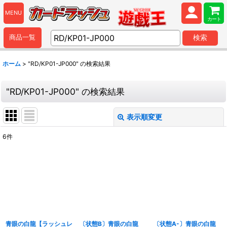
MENU
カート
商品一覧
検索
ホーム
>
"RD/KP01-JP000"
の
検索結果
"RD/KP01-JP000"
の
検索結果
表示順変更
閉じる
6
件
商品検索
:
表示数
:
並び順
:
青眼の白龍【ラッシュレ
〔状態B〕青眼の白龍
〔状態A-〕青眼の白龍
カテゴリ
: