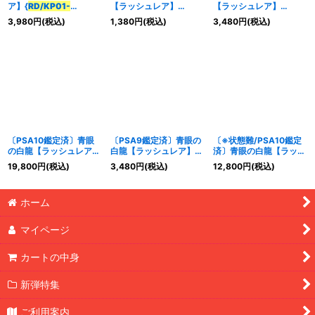
ア】{
RD/KP01-
【ラッシュレア】
【ラッシュレア】
JP000
}《RDモンスタ
{
RD/KP01-JP000
}
{
RD/KP01-JP000
}
3,980
円
(税込)
1,380
円
(税込)
3,480
円
(税込)
ー》
《RDモンスター》
《RDモンスター》
特集
:
絞り込む
〔PSA10鑑定済〕青眼
〔PSA9鑑定済〕青眼の
〔※状態難/PSA10鑑定
の白龍【ラッシュレア】
白龍【ラッシュレア】
済〕青眼の白龍【ラッシ
{
RD/KP01-JP000
}
{
RD/KP01-JP000
}
ュレア】{
RD/KP01-
19,800
円
(税込)
3,480
円
(税込)
12,800
円
(税込)
《RDモンスター》
《RDモンスター》
JP000
}《RDモンスタ
ー》
ホーム
マイページ
カートの中身
新弾特集
ご利用案内