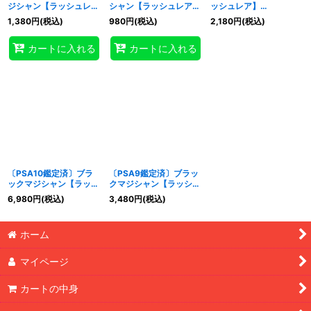
ジシャン【ラッシュレ
シャン【ラッシュレア】
ッシュレア】
ア】{
RD/KP02-
{
RD/KP02-JP000
}
{
RD/KP02-JP000
}
1,380
円
(税込)
980
円
(税込)
2,180
円
(税込)
JP000
}《RDモンスタ
《RDモンスター》
《RDモンスター》
特集
:
ー》
カートに入れる
カートに入れる
絞り込む
〔PSA10鑑定済〕ブラ
〔PSA9鑑定済〕ブラッ
ックマジシャン【ラッシ
クマジシャン【ラッシュ
ュレア】{
RD/KP02-
レア】{
RD/KP02-
6,980
円
(税込)
3,480
円
(税込)
JP000
}《RDモンスタ
JP000
}《RDモンスタ
ー》
ー》
ホーム
マイページ
カートの中身