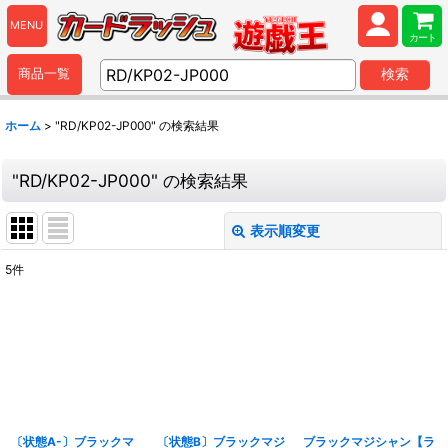
MENU
カート
商品一覧
検索
ホーム
>
"RD/KP02-JP000"
の
検索結果
"RD/KP02-JP000"
の
検索結果
表示順変更
閉じる
5
件
商品検索
:
表示数
:
並び順
:
〔状態A-〕ブラックマ
〔状態B〕ブラックマジ
ブラックマジシャン【ラ
カテゴリ
: