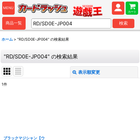
MENU
カート
商品一覧
検索
ホーム
>
"RD/SD0E-JP004"
の
検索結果
"RD/SD0E-JP004"
の
検索結果
表示順変更
閉じる
1
件
商品検索
:
表示数
:
並び順
:
ブラックマジシャン【ウ
カテゴリ
: