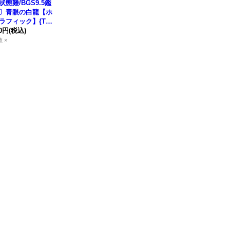
状態難/BGS9.5鑑
〕青眼の白龍【ホ
ラフィック】{
TR
JP000
80円
(税込)
}《モンスタ
 ×