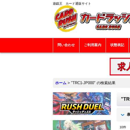
遊戯王 カード通販サイト
問い合わせ
ご利用案内
状態表記
ホーム
>
"TRC1-JP000"
の
検索結果
"TR
10
件