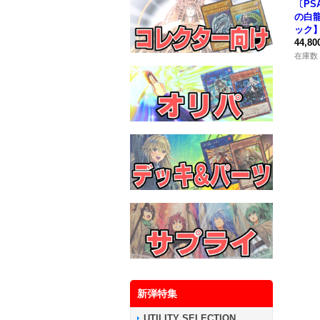
〔PS
の白
ック】
《モ
44,8
在庫数 
新弾特集
UTILITY SELECTION