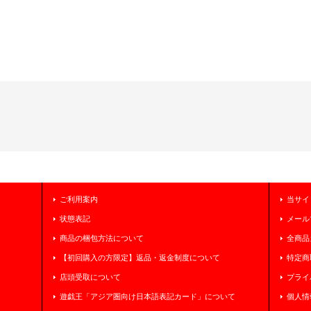
ご利用案内
当サイ
状態表記
メール
商品の梱包方法について
全商品
【初回購入の方限定】返品・返金制度について
特定商
店頭受取について
プライ
遊戯王「アジア圏向け日本語表記カード」について
個人情