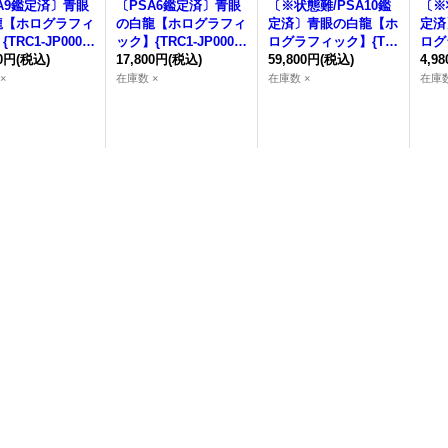
A9鑑定済〕青眼
〔PSA6鑑定済〕青眼
〔※状態難/PSA10鑑
〔※
龍【ホログラフィ
の白龍【ホログラフィ
定済〕青眼の白龍【ホ
定済
{
TRC1-JP000
}
ック】{
TRC1-JP000
}
ログラフィック】{
TR
ログ
ンスター》
00円
(税込)
《モンスター》
17,800円
(税込)
C1-JP000
59,800円
(税込)
}《モンスタ
C1-
4,9
ー》
ー》
×
在庫数 ×
在庫数 ×
在庫数