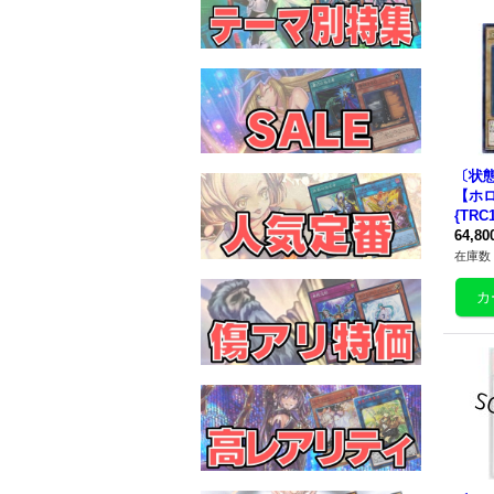
〔状態
【ホ
{
TRC1
スタ
64,8
在庫数 