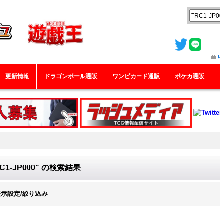
更新情報
ドラゴンボール通販
ワンピカード通販
ポケカ通販
C1-JP000"
の
検索結果
表示設定/絞り込み