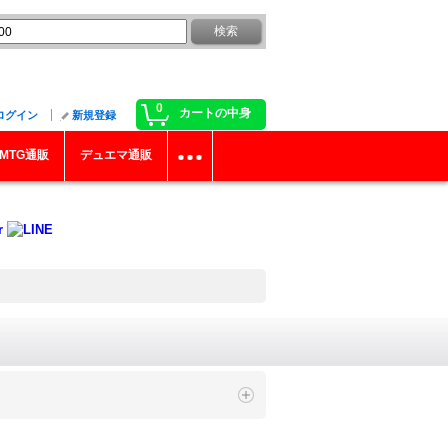
0
カートの中身
ログイン
新規登録
MTG通販
デュエマ通販