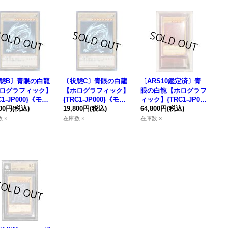
態B〕青眼の白龍
〔状態C〕青眼の白龍
〔ARS10鑑定済〕青
ログラフィック】
【ホログラフィック】
眼の白龍【ホログラフ
1-JP000
}《モン
{
TRC1-JP000
}《モン
ィック】{
TRC1-JP000
ー》
800円
(税込)
スター》
19,800円
(税込)
}《モンスター》
64,800円
(税込)
 ×
在庫数 ×
在庫数 ×