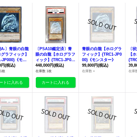
A-〕青眼の白龍
〔PSA10鑑定済〕青
青眼の白龍【ホログラ
〔状
ログラフィック】
眼の白龍【ホログラフ
フィック】{
TRC1-JP0
【ホ
-JP000
}《モン
ィック】{
TRC1-JP000
00
}《モンスター》
{
TRC
ー》
00円
(税込)
}《モンスター》
448,000円
(税込)
99,800円
(税込)
スタ
39,
1枚
在庫数 1枚
在庫数 ×
在庫数