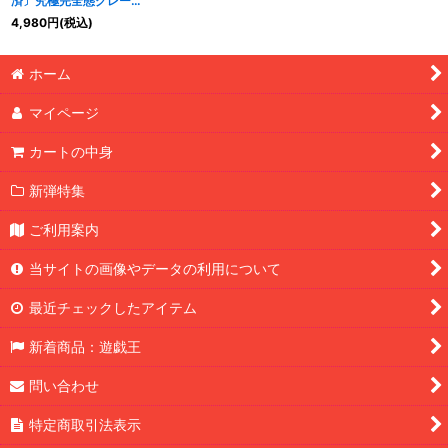
済〕究極完全態グレート
モス【クォーターセンチ
4,980
円
(税込)
ュリーシークレット】
{EDC1-JP001}《モンス
ター》
ホーム
マイページ
カートの中身
新弾特集
ご利用案内
当サイトの画像やデータの利用について
最近チェックしたアイテム
新着商品：遊戯王
問い合わせ
特定商取引法表示