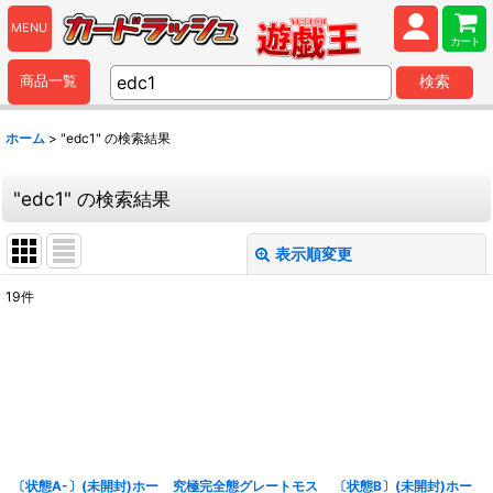
MENU
カート
商品一覧
検索
ホーム
>
"edc1"
の
検索結果
"edc1"
の
検索結果
表示順変更
閉じる
19
件
商品検索
:
表示数
:
並び順
:
〔状態A-〕(未開封)ホー
究極完全態グレートモス
〔状態B〕(未開封)ホー
カテゴリ
: