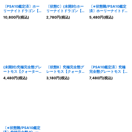
〔PSA10鑑定済〕ホー
〔状態C〕(未開封)ホー
〔※状態難/PSA10鑑定
リーナイトドラゴン【ク
リーナイトドラゴン【ク
済〕ホーリーナイトドラ
ォーターセンチュリーシ
ォーターセンチュリーシ
ゴン【クォーターセンチ
10,800
円
(税込)
2,780
円
(税込)
5,480
円
(税込)
ークレット】{EDC1-
ークレット】{EDC1-
ュリーシークレット】
JP002}《モンスター》
JP002}《モンスター》
{EDC1-JP002}《モンス
ター》
(未開封)究極完全態グレ
〔状態B〕究極完全態グ
〔PSA10鑑定済〕究極
ートモス【クォーターセ
レートモス【クォーター
完全態グレートモス【ク
ンチュリーシークレッ
センチュリーシークレッ
ォーターセンチュリーシ
4,480
円
(税込)
3,180
円
(税込)
7,480
円
(税込)
ト】{EDC1-JP001}《モ
ト】{EDC1-JP001}《モ
ークレット】{EDC1-
ンスター》
ンスター》
JP001}《モンスター》
〔※状態難/PSA10鑑定