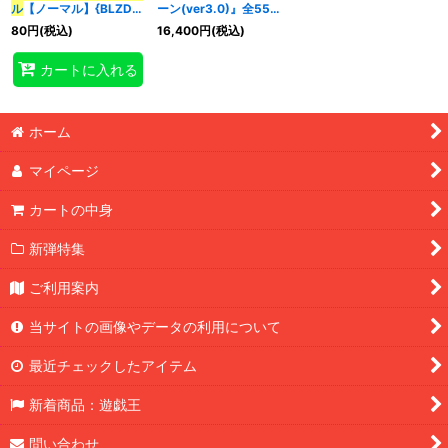
ル
【ノーマル】{BLZD-
ーン(ver3.0)』全55枚
JP041}《シンクロ》
【-】{-}《デッキ販売》
80
円
(税込)
16,400
円
(税込)
特集
:
カートに入れる
絞り込む
ホーム
マイページ
カートの中身
新弾特集
ご利用案内
当サイトの画像やデータの利用について
最近チェックしたアイテム
新着商品：遊戯王
問い合わせ