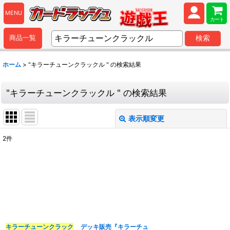
MENU
カート
商品一覧
検索
ホーム
>
"キラーチューンクラックル "
の
検索結果
"キラーチューンクラックル "
の
検索結果
表示順変更
閉じる
2
件
商品検索
:
表示数
:
並び順
:
キラーチューンクラック
デッキ販売『キラーチュ
カテゴリ
: