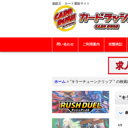
遊戯王 カード通販サイト
問い合わせ
ご利用案内
状態表記
ホーム
>
"キラーチューンクリップ "
の
検索
"キ
4
件