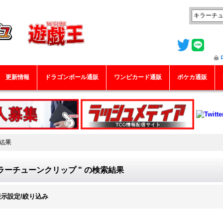
更新情報
ドラゴンボール通販
ワンピカード通販
ポケカ通販
結果
ラーチューンクリップ "
の
検索結果
表示設定/絞り込み