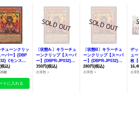
ーチューンクリッ
〔状態A-〕
キラーチュ
〔状態B〕
キラーチュ
デッ
ーパー】{DBP
ーンクリップ
【スーパ
ーンクリップ
【スーパ
ューン
P032}《モンスタ
ー】{DBPR-JP032}
ー】{DBPR-JP032}
枚【
(税込)
《モンスター》
350円
(税込)
《モンスター》
280円
(税込)
売》
16,
26枚
在庫数 ×
在庫数 ×
在庫数