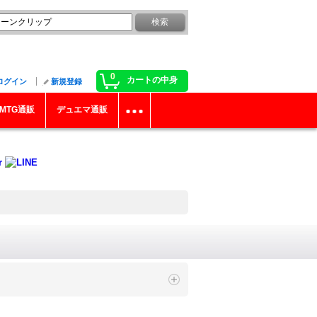
0
カートの中身
ログイン
新規登録
MTG通販
デュエマ通販