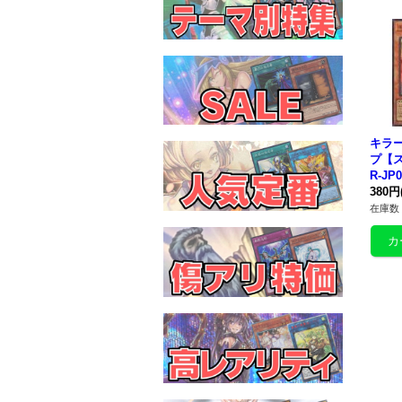
キラ
プ
【ス
R-J
ー》
380円
在庫数 