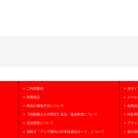
ご利用案内
当サイ
状態表記
メール
商品の梱包方法について
全商品
【初回購入の方限定】返品・返金制度について
特定商
店頭受取について
プライ
遊戯王「アジア圏向け日本語表記カード」について
個人情