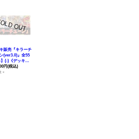
キ販売『キラーチ
(ver3.0)』全55
-】{-}《デッキ販
400円
(税込)
 ×