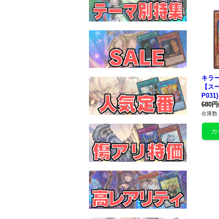
キラ
【スー
P03
680円
在庫数 