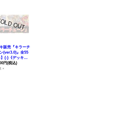
キ販売『キラーチ
(ver3.0)』全55
-】{-}《デッキ販
400円
(税込)
 ×