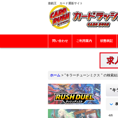
遊戯王 カード通販サイト
問い合わせ
ご利用案内
状態表記
ホーム
>
"キラーチューンミクス "
の
検索結
"キ
4
件