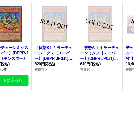
ーチューンミクス
〔状態B〕
キラーチュ
〔状態A-〕
キラーチュ
デッ
パー】{DBPR-J
ーンミクス
【スーパ
ーンミクス
【スーパ
ューン
1}《モンスター》
ー】{DBPR-JP031}
ー】{DBPR-JP031}
枚【
(税込)
《モンスター》
520円
(税込)
《モンスター》
640円
(税込)
売》
16,
45枚
在庫数 ×
在庫数 ×
在庫数