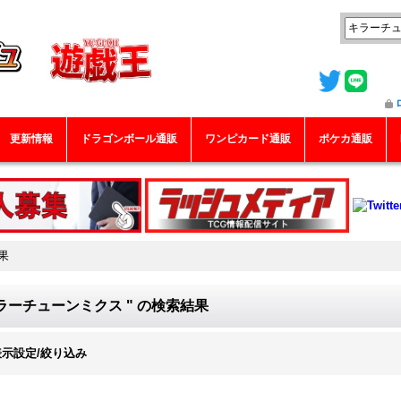
更新情報
ドラゴンボール通販
ワンピカード通販
ポケカ通販
果
ラーチューンミクス "
の
検索結果
表示設定/絞り込み