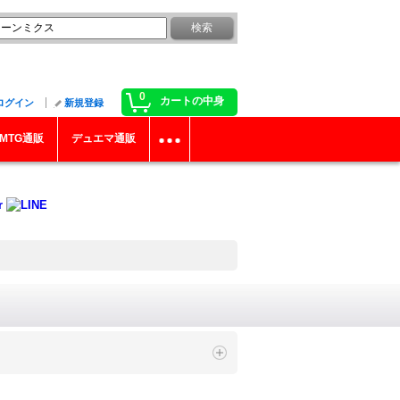
0
カートの中身
ログイン
新規登録
MTG通販
デュエマ通販