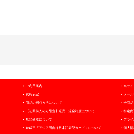
ご利用案内
当サイ
状態表記
メール
商品の梱包方法について
全商品
【初回購入の方限定】返品・返金制度について
特定商
店頭受取について
プライ
遊戯王「アジア圏向け日本語表記カード」について
個人情