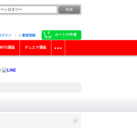
0
カートの中身
ログイン
新規登録
MTG通販
デュエマ通販