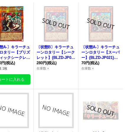
態A-〕
キラーチュ
〔状態B〕
キラーチュ
〔状態A-〕
キラーチュ
ロタリー
【プリズ
ーンロタリー
【シーク
ーンロタリー
【スーパ
ィックシークレッ
レット】{BLZD-JP02
ー】{BLZD-JP021}
BLZD-JP021}
80円
(税込)
1}《モンスター》
280円
(税込)
《モンスター》
70円
(税込)
ンスター》
 1枚
在庫数 ×
在庫数 ×