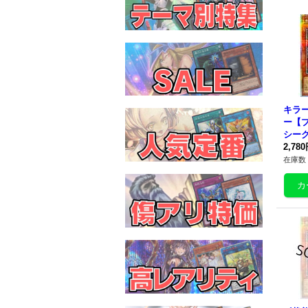
キラ
ー
【
シーク
-JP
2,78
ー》
在庫数 