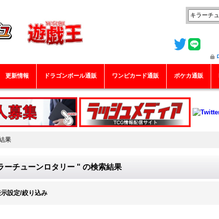
更新情報
ドラゴンボール通販
ワンピカード通販
ポケカ通販
結果
ラーチューンロタリー "
の
検索結果
表示設定/絞り込み