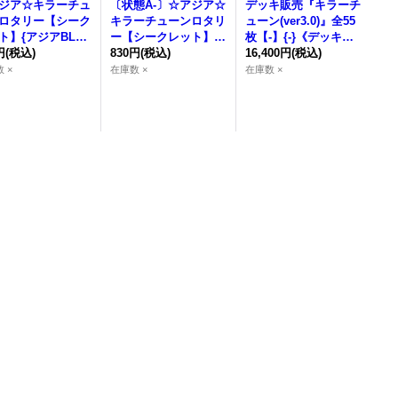
ジア☆
キラーチュ
〔状態A-〕☆アジア☆
デッキ販売『キラーチ
ロタリー
【シーク
キラーチューンロタリ
ューン(ver3.0)』全55
ト】{アジアBLZD
ー
【シークレット】
枚【-】{-}《デッキ販
021}《モンスタ
円
(税込)
{アジアBLZD-JP021}
830円
(税込)
売》
16,400円
(税込)
《モンスター》
 ×
在庫数 ×
在庫数 ×