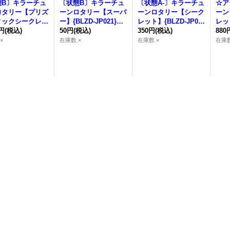
態B〕
キラーチュ
〔状態B〕
キラーチュ
〔状態A-〕
キラーチュ
☆ア
ロタリー
【プリズ
ーンロタリー
【スーパ
ーンロタリー
【シーク
ーン
ィックシークレッ
ー】{BLZD-JP021}
レット】{BLZD-JP02
レッ
LZD-JP021}
0円
(税込)
《モンスター》
50円
(税込)
1}《モンスター》
350円
(税込)
-JP
880
ンスター》
ー》
×
在庫数 ×
在庫数 ×
在庫数