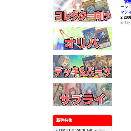
〔状
ーン
マテ
ト】{B
2,28
《モ
在庫数 
新弾特集
LIMITED PACK GX －ラー