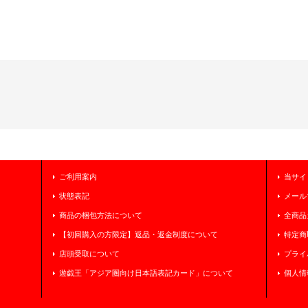
ご利用案内
当サイ
状態表記
メール
商品の梱包方法について
全商品
【初回購入の方限定】返品・返金制度について
特定商
店頭受取について
プライ
遊戯王「アジア圏向け日本語表記カード」について
個人情