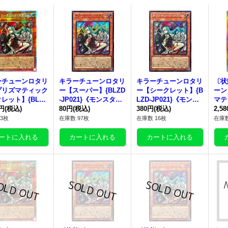
ーチューンロタリ
キラーチューンロタリ
キラーチューンロタリ
〔状
プリズマティック
ー
【スーパー】{BLZD
ー
【シークレット】{B
ーン
レット】{BLZD
-JP021}《モンスタ
LZD-JP021}《モンス
マテ
021}《モンスタ
0円
(税込)
ー》
80円
(税込)
ター》
380円
(税込)
ト】{
2,5
《モ
3枚
在庫数 97枚
在庫数 16枚
在庫数