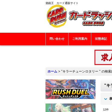
遊戯王 カード通販サイト
問い合わせ
ご利用案内
状態表記
ホーム
>
"キラーチューンロタリー "
の
検索
"キ
12
件