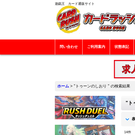
遊戯王 カード通販サイト
問い合わせ
ご利用案内
状態表記
ホーム
>
"トゥーンのしおり "
の
検索結果
"ト
14
件