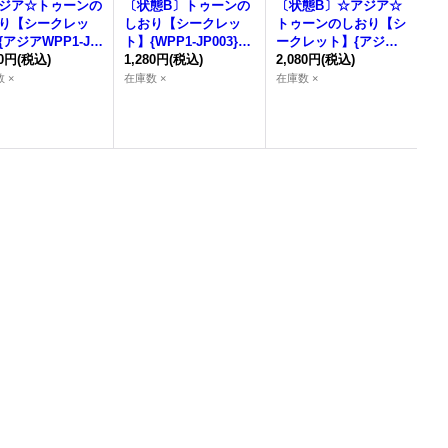
ジア☆
トゥーンの
〔状態B〕
トゥーンの
〔状態B〕☆アジア☆
り
【シークレッ
しおり
【シークレッ
トゥーンのしおり
【シ
{アジアWPP1-JP
ト】{WPP1-JP003}
ークレット】{アジア
3}《魔法》
80円
(税込)
《魔法》
1,280円
(税込)
WPP1-JP003}《魔
2,080円
(税込)
法》
 ×
在庫数 ×
在庫数 ×