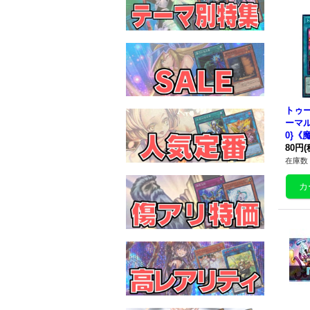
トゥ
ーマル】
0}《
80円
(
在庫数 