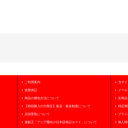
ご利用案内
当サイ
状態表記
メール
商品の梱包方法について
全商品
【初回購入の方限定】返品・返金制度について
特定商
店頭受取について
プライ
遊戯王「アジア圏向け日本語表記カード」について
個人情