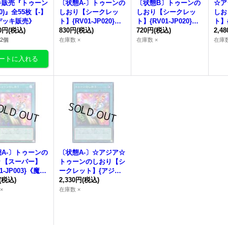
キ販売『トゥーン
〔状態A-〕
トゥーンの
〔状態B〕
トゥーンの
☆ア
1.0)』全55枚【-】
しおり
【シークレッ
しおり
【シークレッ
しお
《デッキ販売》
ト】{RV01-JP020}
ト】{RV01-JP020}
ト】
00円
(税込)
《魔法》
830円
(税込)
《魔法》
720円
(税込)
00
2,4
2個
在庫数 ×
在庫数 ×
在庫数
A-〕
トゥーンの
〔状態A-〕☆アジア☆
り
【スーパー】
トゥーンのしおり
【シ
1-JP003}《魔
ークレット】{アジア
(税込)
WPP1-JP003}《魔
2,330円
(税込)
法》
×
在庫数 ×