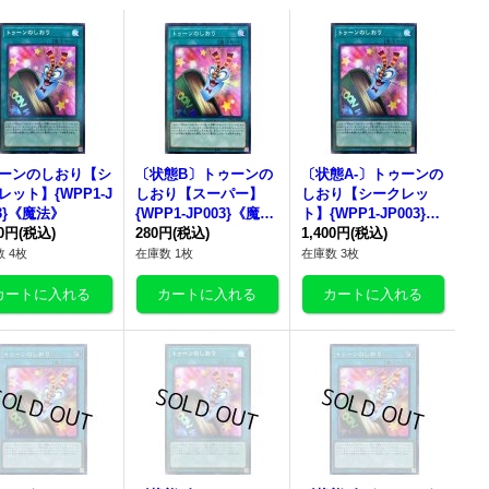
ーンのしおり
【シ
〔状態B〕
トゥーンの
〔状態A-〕
トゥーンの
レット】{WPP1-J
しおり
【スーパー】
しおり
【シークレッ
03}《魔法》
{WPP1-JP003}《魔
ト】{WPP1-JP003}
80円
(税込)
法》
280円
(税込)
《魔法》
1,400円
(税込)
 4枚
在庫数 1枚
在庫数 3枚