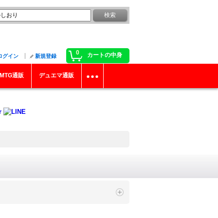
0
カートの中身
ログイン
新規登録
MTG通販
デュエマ通販