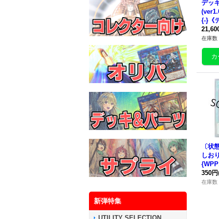
デッ
(ver
{-}
21,6
在庫数 
〔状態
しお
{WPP
法》
350円
在庫数 
新弾特集
UTILITY SELECTION