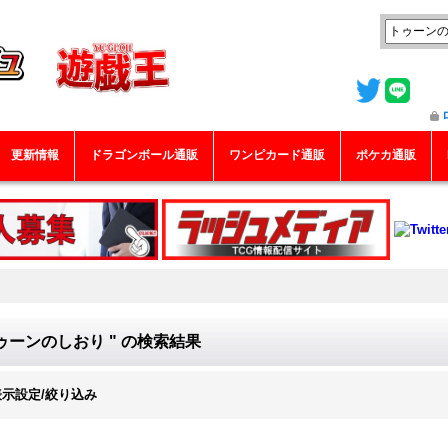
更新情報
ドラゴンボール通販
ワンピカード通販
ポケカ通販
ゥーンのしおり "
の
検索結果
表示設定/絞り込み