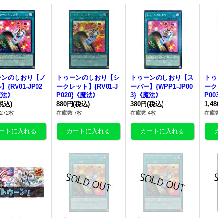
ーンのしおり
【ノ
トゥーンのしおり
【シ
トゥーンのしおり
【ス
トゥ
{RV01-JP02
ークレット】{RV01-J
ーパー】{WPP1-JP00
ーク
魔法》
P020}《魔法》
3}《魔法》
P0
税込)
880円
(税込)
380円
(税込)
1,4
272枚
在庫数 7枚
在庫数 4枚
在庫数