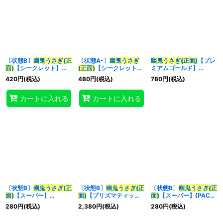
〔状態B〕
幽鬼うさぎ(正
〔状態A-〕
幽鬼うさぎ
幽鬼うさぎ(正面)
【プレ
面)
【シークレット】
(正面)
【シークレット】
ミアムゴールド】
{PAC1-JP014}《モンス
{PAC1-JP014}《モンス
{RC03-JP007}《モン
420
円
(税込)
480
円
(税込)
780
円
(税込)
ター》
ター》
スター》
カートに入れる
カートに入れる
〔状態B〕
幽鬼うさぎ(正
〔状態B〕
幽鬼うさぎ(正
〔状態B〕
幽鬼うさぎ(正
面)
【スーパー】
面)
【プリズマティック
面)
【スーパー】{PAC1-
{QCAC-JP048}《モン
シークレット】{PAC1-
JP014}《モンスター》
280
円
(税込)
2,380
円
(税込)
280
円
(税込)
スター》
JP014}《モンスター》