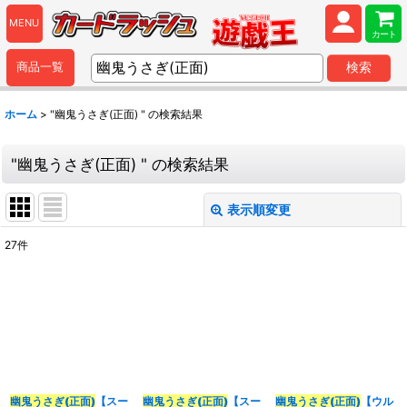
MENU
カート
商品一覧
検索
ホーム
>
"幽鬼うさぎ(正面) "
の
検索結果
"幽鬼うさぎ(正面) "
の
検索結果
表示順変更
閉じる
27
件
商品検索
:
表示数
:
並び順
:
幽鬼うさぎ(正面)
【スー
幽鬼うさぎ(正面)
【スー
幽鬼うさぎ(正面)
【ウル
カテゴリ
: