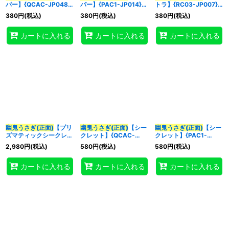
パー】{QCAC-JP048}
パー】{PAC1-JP014}
トラ】{RC03-JP007}
《モンスター》
《モンスター》
《モンスター》
380
円
(税込)
380
円
(税込)
380
円
(税込)
特集
:
カートに入れる
カートに入れる
カートに入れる
絞り込む
幽鬼うさぎ(正面)
【プリ
幽鬼うさぎ(正面)
【シー
幽鬼うさぎ(正面)
【シー
ズマティックシークレッ
クレット】{QCAC-
クレット】{PAC1-
ト】{PAC1-JP014}《モ
JP048}《モンスター》
JP014}《モンスター》
2,980
円
(税込)
580
円
(税込)
580
円
(税込)
ンスター》
カートに入れる
カートに入れる
カートに入れる