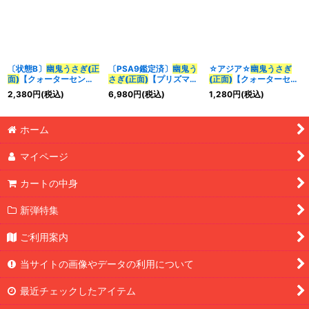
〔状態B〕
幽鬼うさぎ(正
〔PSA9鑑定済〕
幽鬼う
☆アジア☆
幽鬼うさぎ
面)
【クォーターセンチ
さぎ(正面)
【プリズマテ
(正面)
【クォーターセン
ュリーシークレット】
ィックシークレット】
チュリーシークレット】
2,380
円
(税込)
6,980
円
(税込)
1,280
円
(税込)
{QCAC-JP048}《モン
{PAC1-JP014}《モンス
{アジアQCAC-JP048}
スター》
ター》
《モンスター》
ホーム
マイページ
カートの中身
新弾特集
ご利用案内
当サイトの画像やデータの利用について
最近チェックしたアイテム