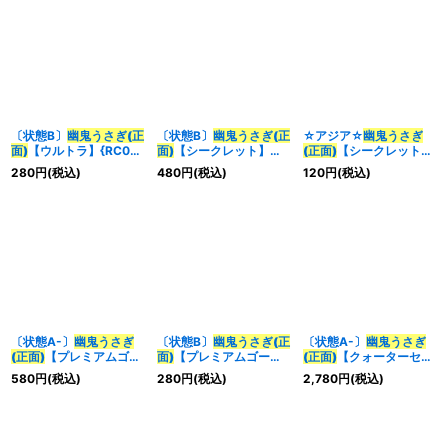
〔状態B〕
幽鬼うさぎ(正
〔状態B〕
幽鬼うさぎ(正
☆アジア☆
幽鬼うさぎ
面)
【ウルトラ】{RC03-
面)
【シークレット】
(正面)
【シークレット】
JP007}《モンスター》
{QCAC-JP048}《モン
{アジアQCAC-JP048}
280
円
(税込)
480
円
(税込)
120
円
(税込)
スター》
《モンスター》
〔状態A-〕
幽鬼うさぎ
〔状態B〕
幽鬼うさぎ(正
〔状態A-〕
幽鬼うさぎ
(正面)
【プレミアムゴー
面)
【プレミアムゴール
(正面)
【クォーターセン
ルド】{RC03-JP007}
ド】{RC03-JP007}
チュリーシークレット】
580
円
(税込)
280
円
(税込)
2,780
円
(税込)
《モンスター》
《モンスター》
{QCAC-JP048}《モン
スター》