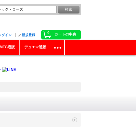
0
カートの中身
ログイン
新規登録
MTG通販
デュエマ通販