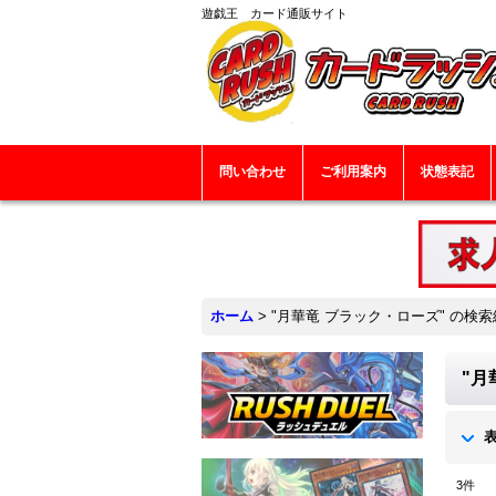
遊戯王 カード通販サイト
問い合わせ
ご利用案内
状態表記
ホーム
>
"月華竜 ブラック・ローズ"
の
検索
"月
3
件