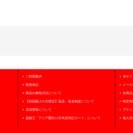
ご利用案内
当サイ
状態表記
メール
商品の梱包方法について
全商品
【初回購入の方限定】返品・返金制度について
特定商
店頭受取について
プライ
遊戯王「アジア圏向け日本語表記カード」について
個人情