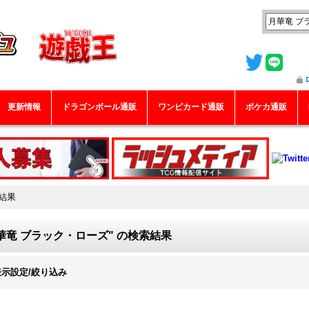
更新情報
ドラゴンボール通販
ワンピカード通販
ポケカ通販
結果
華竜 ブラック・ローズ"
の
検索結果
表示設定/絞り込み