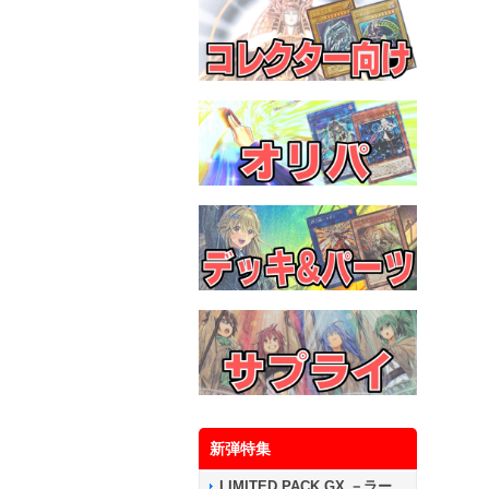
新弾特集
LIMITED PACK GX －ラー