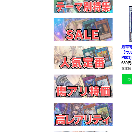
月華
【ウル
P00
680円
在庫数 