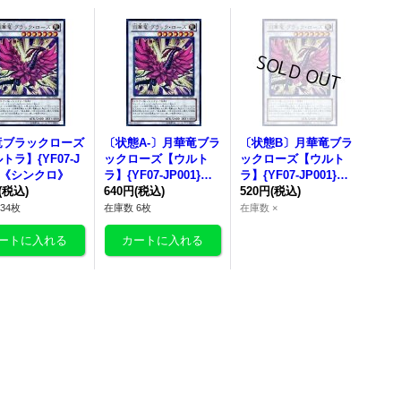
竜
ブラックローズ
〔状態A-〕
月華竜
ブラ
〔状態B〕
月華竜
ブラ
トラ】{YF07-J
ックローズ【ウルト
ックローズ【ウルト
1}《シンクロ》
ラ】{YF07-JP001}
ラ】{YF07-JP001}
(税込)
《シンクロ》
640円
(税込)
《シンクロ》
520円
(税込)
34枚
在庫数 6枚
在庫数 ×