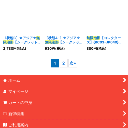
〔状態B〕☆アジア☆
無
〔状態A-〕☆アジア☆
無限泡影
【コレクター
限泡影
【シークレット】
無限泡影
【シークレッ
ズ】{RC03-JP049}
{アジアFLOD-JP077}
ト】{アジアTTP1-
《罠》
2,780
円
(税込)
930
円
(税込)
880
円
(税込)
《罠》
JP090}《罠》
1
2
次
»
ホーム
マイページ
カートの中身
新弾特集
ご利用案内