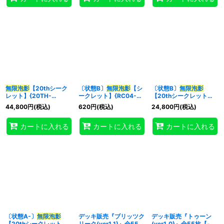
無限泡影
【20thシーク
〔状態B〕
無限泡影
【シ
〔状態B〕
無限泡影
レット】{20TH-
ークレット】{RC04-
【20thシークレット】
JPC99}《罠》
JP076}《罠》
{20TH-JPC99}《罠》
44,800
円
(税込)
620
円
(税込)
24,800
円
(税込)
カートに入れる
カートに入れる
カートに入れる
〔状態A-〕
無限泡影
デッキ販売『ブリッツク
デッキ販売『トゥーン
【20thシークレット】
リーク(ver1.1)』全55枚
(ver1.0)』全55枚【-】