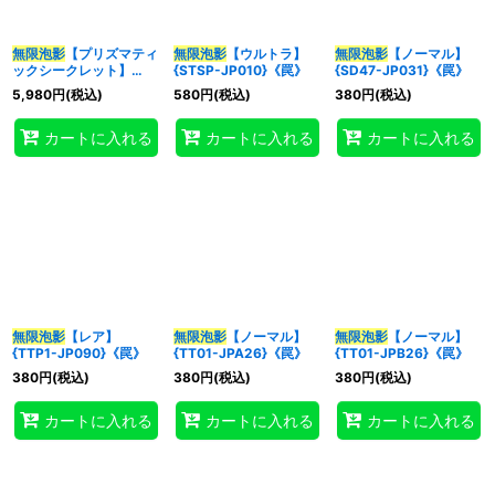
無限泡影
【プリズマティ
無限泡影
【ウルトラ】
無限泡影
【ノーマル】
特集
:
ックシークレット】
{STSP-JP010}《罠》
{SD47-JP031}《罠》
{STSP-JP010}《罠》
5,980
円
(税込)
580
円
(税込)
380
円
(税込)
絞り込む
カートに入れる
カートに入れる
カートに入れる
無限泡影
【レア】
無限泡影
【ノーマル】
無限泡影
【ノーマル】
{TTP1-JP090}《罠》
{TT01-JPA26}《罠》
{TT01-JPB26}《罠》
380
円
(税込)
380
円
(税込)
380
円
(税込)
カートに入れる
カートに入れる
カートに入れる