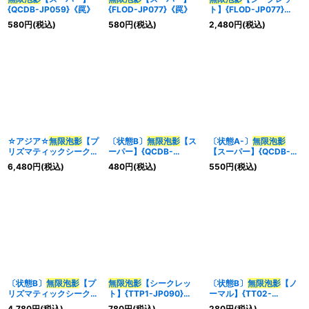
{QCDB-JP059}《罠》
{FLOD-JP077}《罠》
ト】{FLOD-JP077}
《罠》
580
円
(税込)
580
円
(税込)
2,480
円
(税込)
☆アジア☆
無限泡影
【プ
〔状態B〕
無限泡影
【ス
〔状態A-〕
無限泡影
リズマティックシークレ
ーパー】{QCDB-
【スーパー】{QCDB-
ット】{アジアSTSP-
JP059}《罠》
JP059}《罠》
6,480
円
(税込)
480
円
(税込)
550
円
(税込)
JP010}《罠》
〔状態B〕
無限泡影
【プ
無限泡影
【シークレッ
〔状態B〕
無限泡影
【ノ
リズマティックシークレ
ト】{TTP1-JP090}
ーマル】{TT02-
ット】{STSP-JP010}
《罠》
JPA26}《罠》
4,780
円
(税込)
780
円
(税込)
280
円
(税込)