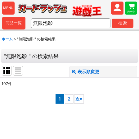
MENU
カート
商品一覧
検索
ホーム
>
"無限泡影 "
の
検索結果
"無限泡影 "
の
検索結果
表示順変更
閉じる
107
件
商品検索
:
1
2
次
»
表示数
:
並び順
:
カテゴリ
: