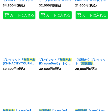
{20TH-JPC99}《罠》
【-】{-}《デッキ販売》
{-}《デッキ販売》
34,800
円
(税込)
32,000
円
(税込)
21,600
円
(税込)
カートに入れる
カートに入れる
カートに入れる
プレイマット『
無限泡影
プレイマット『
無限泡影
〔状態A-〕プレイマッ
(CHINACITYTOURNA
(DragonDuel)』【-】
ト『
無限泡影
MENT)』【-】{-}《プレ
{-}《プレイマット》
(DragonDuel)』【-】
59,800
円
(税込)
39,800
円
(税込)
29,800
円
(税込)
イマット》
{-}《プレイマット》
無限泡影
【スーパー】
無限泡影
【スーパー】
無限泡影
【シークレッ