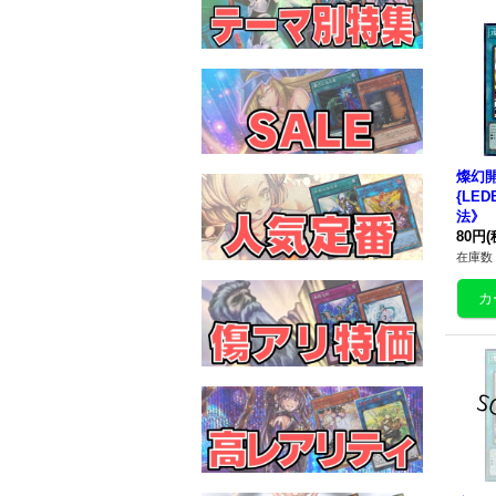
燦幻
{LED
法》
80円
(
在庫数 