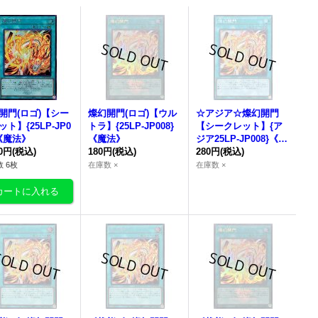
開門
(ロゴ)【シー
燦幻開門
(ロゴ)【ウル
☆アジア☆
燦幻開門
ト】{25LP-JP0
トラ】{25LP-JP008}
【シークレット】{ア
}《魔法》
《魔法》
ジア25LP-JP008}《魔
80円
(税込)
180円
(税込)
法》
280円
(税込)
 6枚
在庫数 ×
在庫数 ×