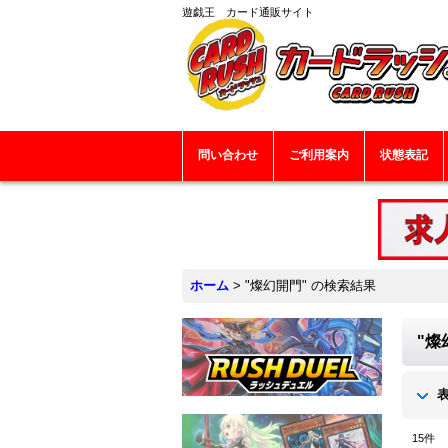
遊戯王 カード通販サイト
問い合わせ
ご利用案内
状態表記
ホーム
>
"燦幻開門"
の
検索結果
"燦
15
件