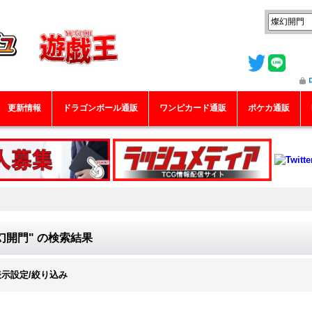
更新情報
ドラゴンボール通販
ワンピカード通販
ポケカ通販
幻開門"
の
検索結果
表示設定/絞り込み