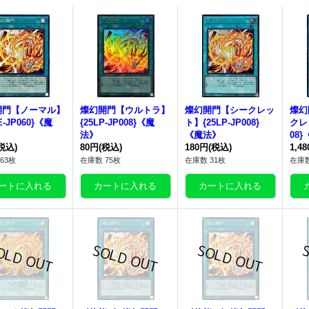
開門
【ノーマル】
燦幻開門
【ウルトラ】
燦幻開門
【シークレッ
燦幻
E-JP060}《魔
{25LP-JP008}《魔
ト】{25LP-JP008}
クレッ
法》
《魔法》
08
税込)
80円
(税込)
180円
(税込)
1,4
63枚
在庫数 75枚
在庫数 31枚
在庫数