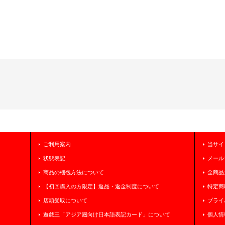
ご利用案内
当サイ
状態表記
メール
商品の梱包方法について
全商品
【初回購入の方限定】返品・返金制度について
特定商
店頭受取について
プライ
遊戯王「アジア圏向け日本語表記カード」について
個人情