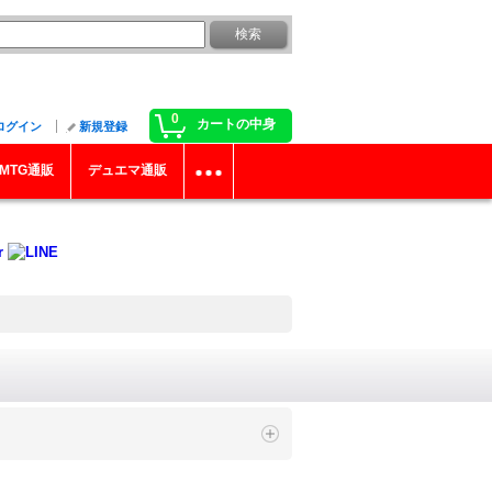
0
カートの中身
ログイン
新規登録
MTG通販
デュエマ通販