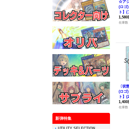
☆ア
(ロゴ
ト】{
08}
1,58
在庫数 
〔状態
(ロゴ
ト】{2
《魔
1,40
在庫数 
新弾特集
UTILITY SELECTION